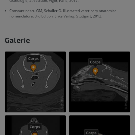
Ostéologie, 5th edition, Vigot, Paris, 2017.
Constantinescu GM, Schaller O. Illustrated veterinary anatomical
nomenclature, 3rd Edition, Enke Verlag, Stuttgart, 2012.
Galerie