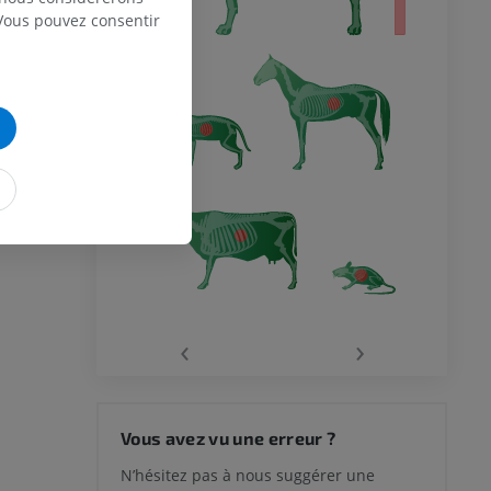
 Vous pouvez consentir
‹
›
Vous avez vu une erreur ?
N’hésitez pas à nous suggérer une