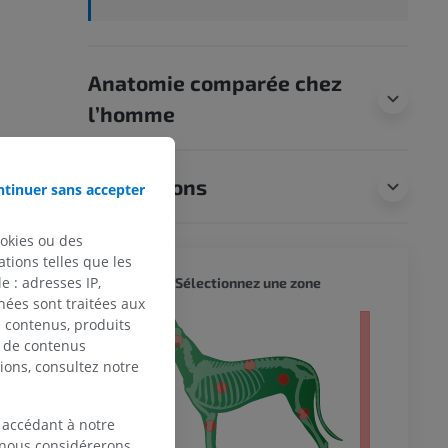
Anatomie comparée chez
l’homme
Traductions
tinuer sans accepter
ookies ou des
tions telles que les
CHIEN 
 : adresses IP,
Sélectionnez une zone
nées sont traitées aux
de contenus, produits
entier
e de contenus
ions, consultez notre
 accédant à notre
, nous considérerons