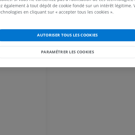
 également à tout dépôt de cookie fondé sur un intérêt légitime.
GRATUIT
technologies en cliquant sur « accepter tous les cookies ».
Cheval - carpe
TDM
PREMIUM
AUTORISER TOUS LES COOKIES
Cheval - Myologie
PARAMÉTRER LES COOKIES
Illustrations
PREMIUM
Cheval - Doigt
IRM
PREMIUM
Cheval - Doigt et sabot
Illustrations
PREMIUM
Cheval - Tête