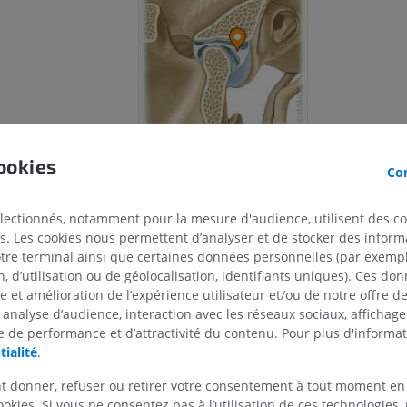
ookies
Con
électionnés, notamment pour la mesure d'audience, utilisent des c
s. Les cookies nous permettent d’analyser et de stocker des informa
CHEVAL
SOURIS
otre terminal ainsi que certaines données personnelles (par exemple
 d’utilisation ou de géolocalisation, identifiants uniques). Ces don
se et amélioration de l’expérience utilisateur et/ou de notre offre 
Cheval - Ostéologie
Souris - Corps 
 analyse d’audience, interaction avec les réseaux sociaux, affichag
Illustrations
TDM
 de performance et d’attractivité du contenu. Pour plus d'informat
PREMIUM
GRATUIT
tialité
.
Cheval - Ostéologie
t donner, refuser ou retirer votre consentement à tout moment en
Radiographies
ookies. Si vous ne consentez pas à l’utilisation de ces technologies