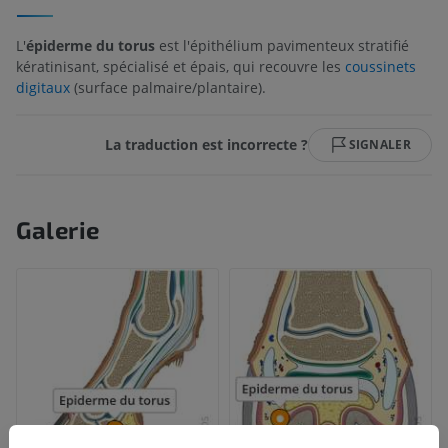
L'
épiderme du torus
est l'épithélium pavimenteux stratifié
kératinisant, spécialisé et épais, qui recouvre les
coussinets
digitaux
(surface palmaire/plantaire).
La traduction est incorrecte ?
SIGNALER
Galerie