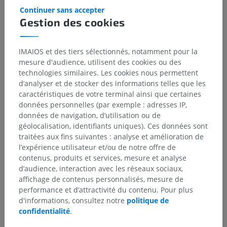
Continuer sans accepter
Gestion des cookies
IMAIOS et des tiers sélectionnés, notamment pour la
mesure d'audience, utilisent des cookies ou des
technologies similaires. Les cookies nous permettent
d’analyser et de stocker des informations telles que les
caractéristiques de votre terminal ainsi que certaines
données personnelles (par exemple : adresses IP,
données de navigation, d’utilisation ou de
géolocalisation, identifiants uniques). Ces données sont
traitées aux fins suivantes : analyse et amélioration de
Hiérarchie anatomique
l’expérience utilisateur et/ou de notre offre de
contenus, produits et services, mesure et analyse
d’audience, interaction avec les réseaux sociaux,
Anatomie vétérinaire
affichage de contenus personnalisés, mesure de
performance et d’attractivité du contenu. Pour plus
Tégument commun
>
Griffe, sabot
>
d'informations, consultez notre
politique de
Torus digital, Torus ungulaire
>
Epiderme du torus
confidentialité
.