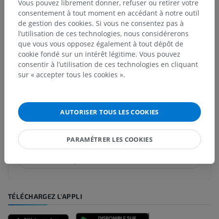
Vous pouvez librement donner, refuser ou retirer votre
Structures sous-jacentes :
consentement à tout moment en accédant à notre outil
Tubules épidermiques [Tubes cornés]
de gestion des cookies. Si vous ne consentez pas à
l’utilisation de ces technologies, nous considérerons
que vous vous opposez également à tout dépôt de
cookie fondé sur un intérêt légitime. Vous pouvez
consentir à l’utilisation de ces technologies en cliquant
Traductions
sur « accepter tous les cookies ».
AUTORISER TOUS LES COOKIES
Vous avez vu une erreur ?
N’hésitez pas à nous suggérer une correction, une
traduction, une amélioration de contenu.
PARAMÉTRER LES COOKIES
Signaler un problème
TÉLÉCHARGEZ L'APPLI