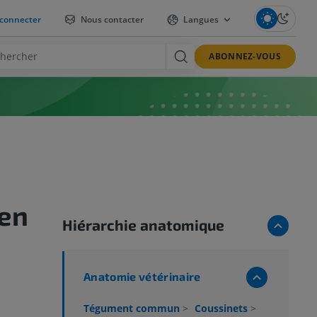
connecter
Nous contacter
Langues
ABONNEZ-VOUS
ien
Hiérarchie anatomique
Anatomie vétérinaire
Tégument commun
>
Coussinets
>