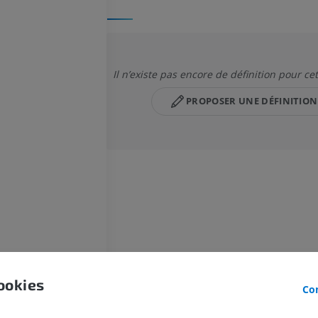
Il n’existe pas encore de définition pour ce
PROPOSER UNE DÉFINITION
CHEVAL
SOURIS
Cheval - Ostéologie
Souris - Corps 
Illustrations
TDM
PREMIUM
GRATUIT
ookies
Con
Cheval - Ostéologie
Radiographies