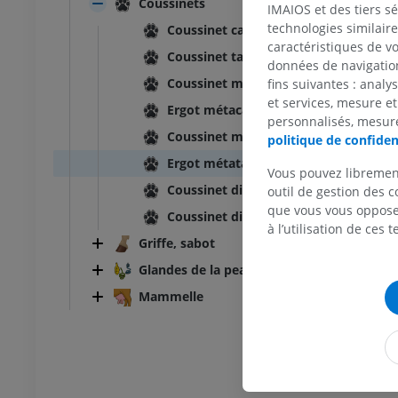
Coussinets
UM
PREMIUM
IMAIOS et des tiers s
technologies similaire
Coussinet carpien
caractéristiques de v
Abdomen - Pelvis
Coussinet tarsien
données de navigation,
Coussinet métacarpien
fins suivantes : analy
UM
et services, mesure et
Ergot métacarpien
personnalisés, mesure
Ostéologie
Coussinet métatarsien
politique de confiden
raphies
Ergot métatarsien
Vous pouvez libremen
UM
Coussinet digital
outil de gestion des c
que vous vous opposez
Coussinet digital
Ostéologie
à l’utilisation de ces 
ations
Griffe, sabot
UM
Glandes de la peau
Mammelle