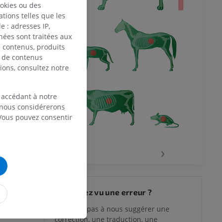
ookies ou des
tions telles que les
 : adresses IP,
nées sont traitées aux
de contenus, produits
e de contenus
ions, consultez notre
 accédant à notre
, nous considérerons
 Vous pouvez consentir
‹
›
Vous avez vu une erreur ?
N’hésitez pas à nous suggérer une
correction, une traduction, une