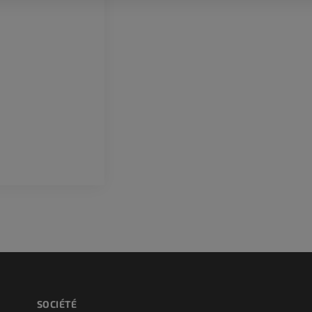
TDM
PREMIUM
Cheval - Dents
Illustrations
GRATUIT
SOCIÉTÉ