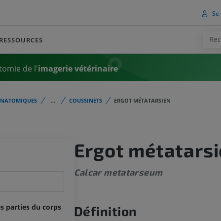
Se 
RESSOURCES
tomie de l'
imagerie vétérinaire
ANATOMIQUES
...
COUSSINETS
ERGOT MÉTATARSIEN
Ergot métatars
Calcar metatarseum
s parties du corps
Définition