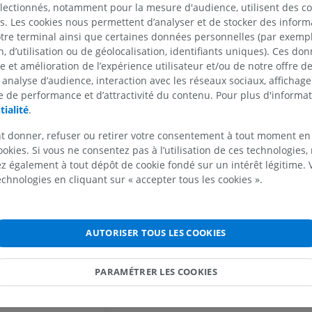
GRATUIT
électionnés, notamment pour la mesure d'audience, utilisent des c
s. Les cookies nous permettent d’analyser et de stocker des informa
otre terminal ainsi que certaines données personnelles (par exemple
Cheval - carpe
 d’utilisation ou de géolocalisation, identifiants uniques). Ces don
TDM
se et amélioration de l’expérience utilisateur et/ou de notre offre 
PREMIUM
 analyse d’audience, interaction avec les réseaux sociaux, affichag
 de performance et d’attractivité du contenu. Pour plus d'informat
Cheval - Myologie
tialité
.
Illustrations
t donner, refuser ou retirer votre consentement à tout moment en
PREMIUM
ookies. Si vous ne consentez pas à l’utilisation de ces technologies
 également à tout dépôt de cookie fondé sur un intérêt légitime.
Cheval - Doigt
technologies en cliquant sur « accepter tous les cookies ».
IRM
PREMIUM
AUTORISER TOUS LES COOKIES
Cheval - Doigt et sabot
Illustrations
PREMIUM
PARAMÉTRER LES COOKIES
Cheval - Tête