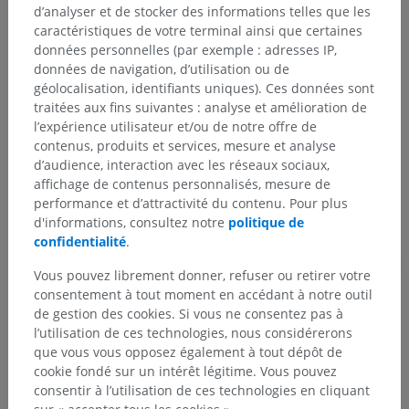
d’analyser et de stocker des informations telles que les
caractéristiques de votre terminal ainsi que certaines
données personnelles (par exemple : adresses IP,
Anatomie vétérinaire
données de navigation, d’utilisation ou de
Arthrologie
>
Termes généraux
>
géolocalisation, identifiants uniques). Ces données sont
Articulations synoviales
>
Fosses synoviales
traitées aux fins suivantes : analyse et amélioration de
l’expérience utilisateur et/ou de notre offre de
Structures sous-jacentes :
Il n'y a aucune structure
contenus, produits et services, mesure et analyse
sous-jacente
d’audience, interaction avec les réseaux sociaux,
affichage de contenus personnalisés, mesure de
performance et d’attractivité du contenu. Pour plus
d'informations, consultez notre
politique de
confidentialité
.
Traductions
Vous pouvez librement donner, refuser ou retirer votre
consentement à tout moment en accédant à notre outil
de gestion des cookies. Si vous ne consentez pas à
l’utilisation de ces technologies, nous considérerons
Vous avez vu une erreur ?
que vous vous opposez également à tout dépôt de
cookie fondé sur un intérêt légitime. Vous pouvez
N’hésitez pas à nous suggérer une correction, une
consentir à l’utilisation de ces technologies en cliquant
traduction, une amélioration de contenu.