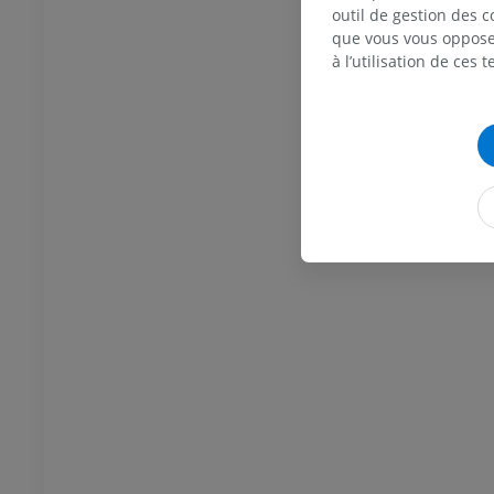
Thorax
Bovin - Ostéologie
outil de gestion des c
Illustrations
que vous vous opposez
UM
PREMIUM
à l’utilisation de ces 
Abdomen - Pelvis
UM
Ostéologie
raphies
UM
Ostéologie
ations
UM