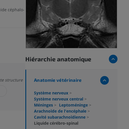
uide céphalo-
Hiérarchie anatomique
Anatomie vétérinaire
tte structure
Système nerveux
>
Système nerveux central
>
Méninges
>
Leptoméninge
>
Arachnoïde de l'encéphale
>
Cavité subarachnoïdienne
>
Liquide cérébro-spinal