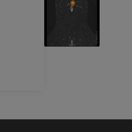
Cheval - Tête
TDM
PREMIUM
Cheval - Dents
Illustrations
GRATUIT