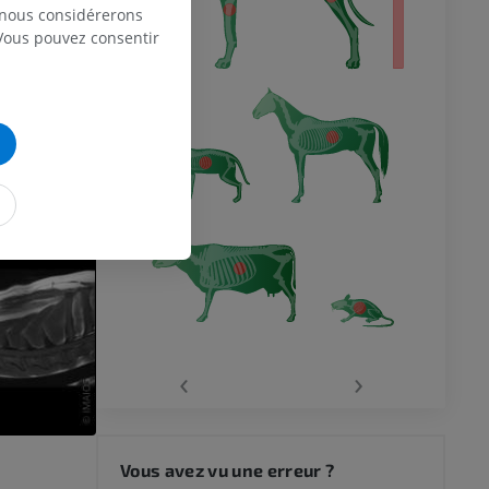
, nous considérerons
 Vous pouvez consentir
‹
›
Vous avez vu une erreur ?