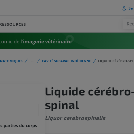
Se 
RESSOURCES
tomie de l'
imagerie vétérinaire
ANATOMIQUES
...
CAVITÉ SUBARACHNOÏDIENNE
LIQUIDE CÉRÉBRO-SP
Liquide cérébro
spinal
Liquor cerebrospinalis
s parties du corps