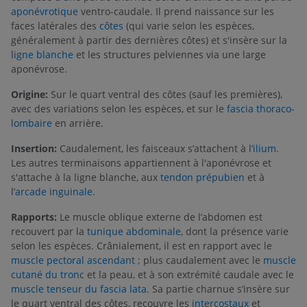
aponévrotique
ventro-caudale. Il prend naissance sur les
faces latérales des
côtes
(qui varie selon les espèces,
généralement à partir des dernières côtes) et s'insère sur la
ligne blanche
et les structures pelviennes via une large
aponévrose.
Origine:
Sur le quart ventral des côtes (sauf les premières),
avec des variations selon les espèces, et sur le
fascia thoraco-
lombaire
en arrière.
Insertion:
Caudalement, les faisceaux s’attachent à l’
ilium
.
Les autres terminaisons appartiennent à l'aponévrose et
s'attache à la ligne blanche, aux
tendon prépubien
et à
l’
arcade inguinale
.
Rapports:
Le muscle oblique externe de l’abdomen est
recouvert par la
tunique abdominale
, dont la présence varie
selon les espèces. Crânialement, il est en rapport avec le
muscle pectoral ascendant
; plus caudalement avec le
muscle
cutané du tronc
et la peau, et à son extrémité caudale avec le
muscle tenseur du fascia lata
. Sa partie charnue s’insère sur
le quart ventral des côtes, recouvre les
intercostaux
et