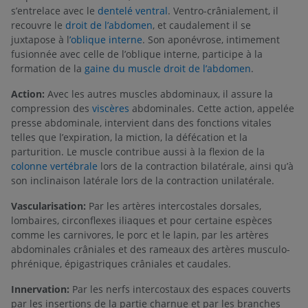
s’entrelace avec le
dentelé ventral
. Ventro-crânialement, il
recouvre le
droit de l’abdomen
, et caudalement il se
juxtapose à l
’oblique interne
. Son aponévrose, intimement
fusionnée avec celle de l’oblique interne, participe à la
formation de la
gaine du muscle droit de l’abdomen
.
Action:
Avec les autres muscles abdominaux, il assure la
compression des
viscères
abdominales. Cette action, appelée
presse abdominale, intervient dans des fonctions vitales
telles que l’expiration, la miction, la défécation et la
parturition. Le muscle contribue aussi à la flexion de la
colonne vertébrale
lors de la contraction bilatérale, ainsi qu’à
son inclinaison latérale lors de la contraction unilatérale.
Vascularisation:
Par les artères intercostales dorsales,
lombaires, circonflexes iliaques et pour certaine espèces
comme les carnivores, le porc et le lapin, par les artères
abdominales crâniales et des rameaux des artères musculo-
phrénique, épigastriques crâniales et caudales.
Innervation:
Par les nerfs intercostaux des espaces couverts
par les insertions de la partie charnue et par les branches