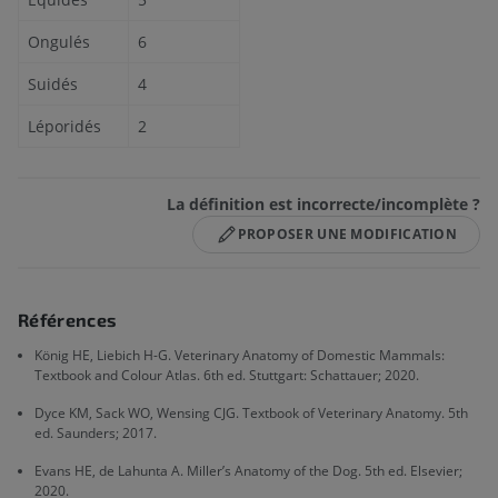
Ongulés
6
Suidés
4
Léporidés
2
La définition est incorrecte/incomplète ?
PROPOSER UNE MODIFICATION
Références
König HE, Liebich H-G. Veterinary Anatomy of Domestic Mammals:
Textbook and Colour Atlas. 6th ed. Stuttgart: Schattauer; 2020.
Dyce KM, Sack WO, Wensing CJG. Textbook of Veterinary Anatomy. 5th
ed. Saunders; 2017.
Evans HE, de Lahunta A. Miller’s Anatomy of the Dog. 5th ed. Elsevier;
2020.