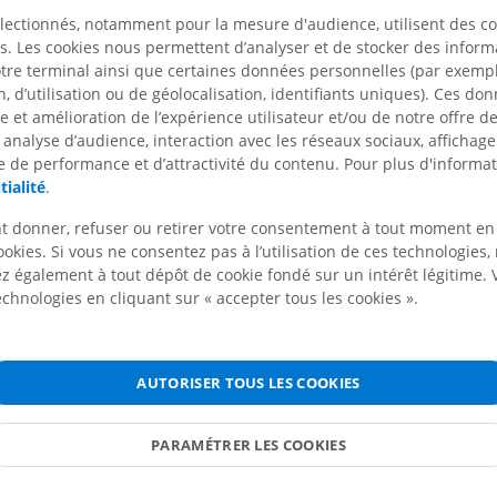
Radiographies
électionnés, notamment pour la mesure d'audience, utilisent des c
GRATUIT
s. Les cookies nous permettent d’analyser et de stocker des informa
otre terminal ainsi que certaines données personnelles (par exemple
Cheval - carpe
 d’utilisation ou de géolocalisation, identifiants uniques). Ces don
TDM
se et amélioration de l’expérience utilisateur et/ou de notre offre 
PREMIUM
 analyse d’audience, interaction avec les réseaux sociaux, affichag
 de performance et d’attractivité du contenu. Pour plus d'informat
tialité
.
Cheval - Myologie
Illustrations
t donner, refuser ou retirer votre consentement à tout moment en
PREMIUM
ookies. Si vous ne consentez pas à l’utilisation de ces technologies
 également à tout dépôt de cookie fondé sur un intérêt légitime.
Cheval - Doigt
technologies en cliquant sur « accepter tous les cookies ».
IRM
PREMIUM
AUTORISER TOUS LES COOKIES
Cheval - Doigt et sabot
Illustrations
ires
PARAMÉTRER LES COOKIES
PREMIUM