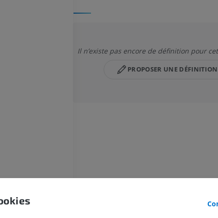
Il n’existe pas encore de définition pour ce
PROPOSER UNE DÉFINITION
CHEVAL
SOURIS
Cheval - Ostéologie
Souris - Corps 
Illustrations
TDM
PREMIUM
GRATUIT
ookies
Con
Cheval - Ostéologie