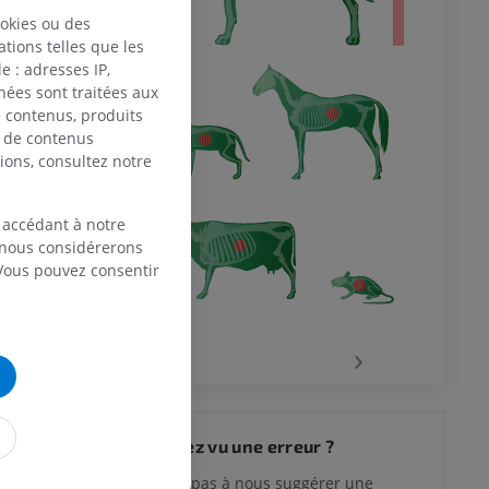
ookies ou des
tions telles que les
 : adresses IP,
nées sont traitées aux
de contenus, produits
e de contenus
ions, consultez notre
 accédant à notre
, nous considérerons
 Vous pouvez consentir
‹
›
Vous avez vu une erreur ?
N’hésitez pas à nous suggérer une