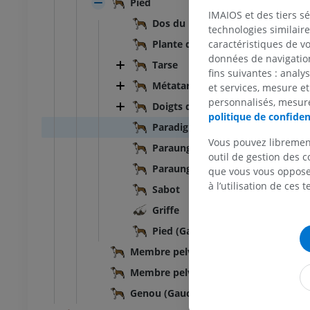
Pied
Illustrations
IMAIOS et des tiers s
UM
PREMIUM
Dos du pied
technologies similaire
caractéristiques de v
Plante du pied
Abdomen - Pelvis
données de navigation,
Tarse
fins suivantes : analy
UM
Métatarse
et services, mesure et
personnalisés, mesure
Doigts du pied
politique de confiden
Ostéologie
Paradigitus
raphies
Vous pouvez libremen
Paraunguicula
UM
outil de gestion des c
Paraungula
que vous vous opposez
Ostéologie
à l’utilisation de ces 
Sabot
ations
Griffe
UM
Pied (Gauche)
Membre pelvien - Muscles
Membre pelvien - Insertions muscula
Genou (Gauche)