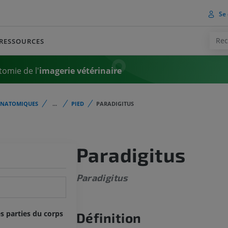
Se 
RESSOURCES
tomie de l'
imagerie vétérinaire
ANATOMIQUES
...
PIED
PARADIGITUS
Paradigitus
Paradigitus
s parties du corps
Définition