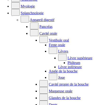
Myologie
Splanchnologie
Appareil digestif
Pancréas
Cavité orale
Vestibule oral
Fente orale
Lèvres
Lèvre supérieure
Philtrum
Lèvre inférieure
Angle de la bouche
Joue
Cavité propre de la bouche
Muqueuse orale
Glandes de la bouche
Dents