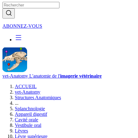
ABONNEZ-VOUS
vet-Anatomy
L'anatomie de l'
imagerie vétérinaire
ACCUEIL
vet-Anatomy
Structures Anatomiques
...
Splanchnologie
Appareil digestif
Cavité orale
Vestibule oral
Lèvres
Lèvre supérieure