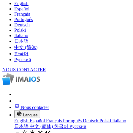
English
Español
Français
Português
Deutsch
Polski
Italiano
日本語
中文 (简体)
한국어
Русский
NOUS CONTACTER
Nous contacter
Langues
English
Español
Français
Português
Deutsch
Polski
Italiano
日本語
中文 (简体)
한국어
Русский