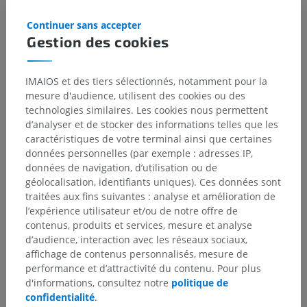
Continuer sans accepter
Gestion des cookies
Anatomie comparée chez l’homme
IMAIOS et des tiers sélectionnés, notamment pour la
mesure d'audience, utilisent des cookies ou des
technologies similaires. Les cookies nous permettent
Traductions
d’analyser et de stocker des informations telles que les
caractéristiques de votre terminal ainsi que certaines
données personnelles (par exemple : adresses IP,
données de navigation, d’utilisation ou de
Vous avez vu une erreur ?
géolocalisation, identifiants uniques). Ces données sont
traitées aux fins suivantes : analyse et amélioration de
N’hésitez pas à nous suggérer une correction, une
l’expérience utilisateur et/ou de notre offre de
traduction, une amélioration de contenu.
contenus, produits et services, mesure et analyse
d’audience, interaction avec les réseaux sociaux,
Signaler un problème
affichage de contenus personnalisés, mesure de
performance et d’attractivité du contenu. Pour plus
d'informations, consultez notre
politique de
confidentialité
.
TÉLÉCHARGEZ L'APPLI