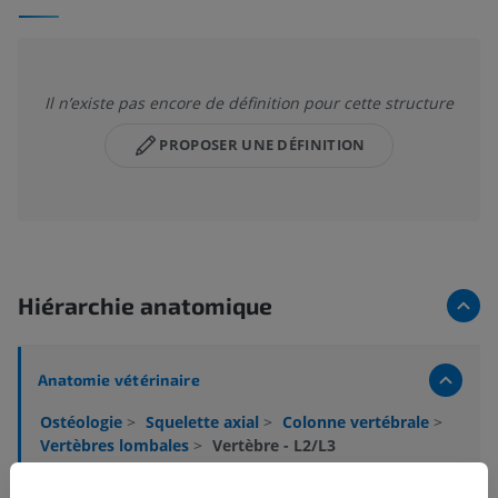
Il n’existe pas encore de définition pour cette structure
PROPOSER UNE DÉFINITION
Hiérarchie anatomique
Anatomie vétérinaire
Ostéologie
>
Squelette axial
>
Colonne vertébrale
>
Vertèbres lombales
>
Vertèbre - L2/L3
Structures sous-jacentes :
Il n'y a aucune structure