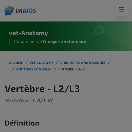
vet-Anatomy
L'anatomie de l'
imagerie vétérinaire
ACCUEIL
VET-ANATOMY
STRUCTURES ANATOMIQUES
...
VERTÈBRES LOMBALES
VERTÈBRE - L2/L3
Vertèbre - L2/L3
Vertebra - L II/L III
Définition