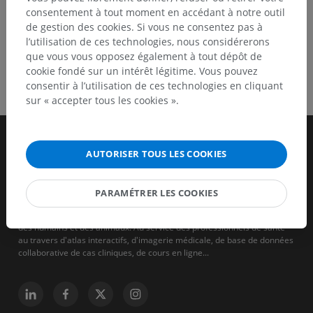
consentement à tout moment en accédant à notre outil
de gestion des cookies. Si vous ne consentez pas à
l’utilisation de ces technologies, nous considérerons
que vous vous opposez également à tout dépôt de
cookie fondé sur un intérêt légitime. Vous pouvez
consentir à l’utilisation de ces technologies en cliquant
sur « accepter tous les cookies ».
AUTORISER TOUS LES COOKIES
PARAMÉTRER LES COOKIES
IMAIOS est une entreprise qui vise à aider et à former les soignants
des humains et des animaux. Au service des professionnels de santé
au travers d'atlas interactifs, d'imagerie médicale, de base de données
collaborative de cas cliniques, de cours en ligne...