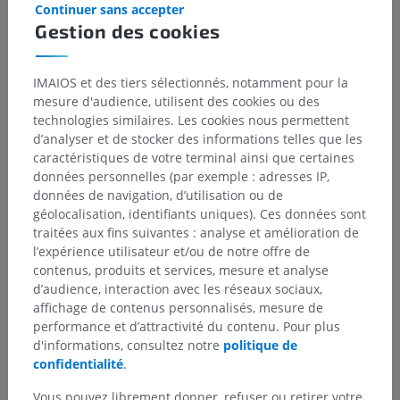
Continuer sans accepter
sous-jacente
Gestion des cookies
IMAIOS et des tiers sélectionnés, notamment pour la
mesure d'audience, utilisent des cookies ou des
Traductions
technologies similaires. Les cookies nous permettent
d’analyser et de stocker des informations telles que les
caractéristiques de votre terminal ainsi que certaines
données personnelles (par exemple : adresses IP,
Vous avez vu une erreur ?
données de navigation, d’utilisation ou de
géolocalisation, identifiants uniques). Ces données sont
N’hésitez pas à nous suggérer une correction, une
traitées aux fins suivantes : analyse et amélioration de
traduction, une amélioration de contenu.
l’expérience utilisateur et/ou de notre offre de
contenus, produits et services, mesure et analyse
Signaler un problème
d’audience, interaction avec les réseaux sociaux,
affichage de contenus personnalisés, mesure de
performance et d’attractivité du contenu. Pour plus
TÉLÉCHARGEZ L'APPLI
d'informations, consultez notre
politique de
confidentialité
.
Vous pouvez librement donner, refuser ou retirer votre