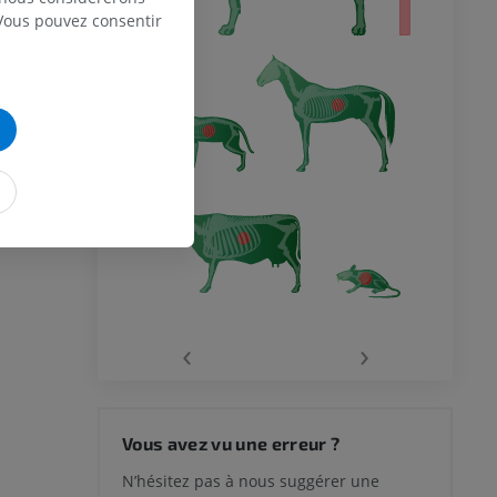
 Vous pouvez consentir
‹
›
Vous avez vu une erreur ?
N’hésitez pas à nous suggérer une