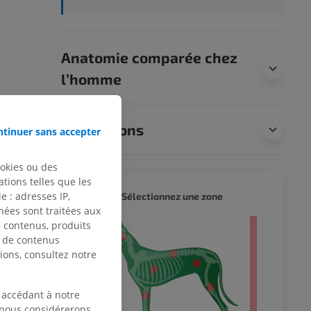
Anatomie comparée chez
l’homme
Traductions
tinuer sans accepter
ookies ou des
tions telles que les
CHIEN 
 : adresses IP,
Sélectionnez une zone
nées sont traitées aux
de contenus, produits
entier
e de contenus
ions, consultez notre
 accédant à notre
, nous considérerons