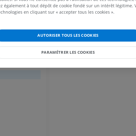
 également à tout dépôt de cookie fondé sur un intérêt légitime.
GRATUIT
technologies en cliquant sur « accepter tous les cookies ».
Cheval - carpe
TDM
PREMIUM
AUTORISER TOUS LES COOKIES
Cheval - Myologie
PARAMÉTRER LES COOKIES
Illustrations
PREMIUM
Cheval - Doigt
IRM
PREMIUM
Cheval - Doigt et sabot
Illustrations
PREMIUM
Cheval - Tête