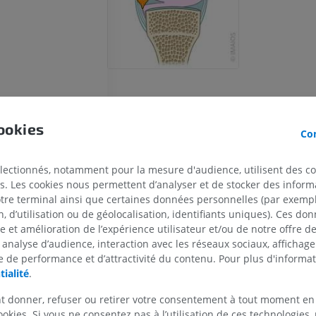
ookies
Con
électionnés, notamment pour la mesure d'audience, utilisent des c
s. Les cookies nous permettent d’analyser et de stocker des informa
CHEVAL
SOURIS
otre terminal ainsi que certaines données personnelles (par exemple
 d’utilisation ou de géolocalisation, identifiants uniques). Ces don
se et amélioration de l’expérience utilisateur et/ou de notre offre 
Cheval - Ostéologie
Souris - Corps 
 analyse d’audience, interaction avec les réseaux sociaux, affichag
Illustrations
TDM
 de performance et d’attractivité du contenu. Pour plus d'informat
PREMIUM
GRATUIT
tialité
.
Cheval - Ostéologie
t donner, refuser ou retirer votre consentement à tout moment en
Radiographies
ookies. Si vous ne consentez pas à l’utilisation de ces technologies