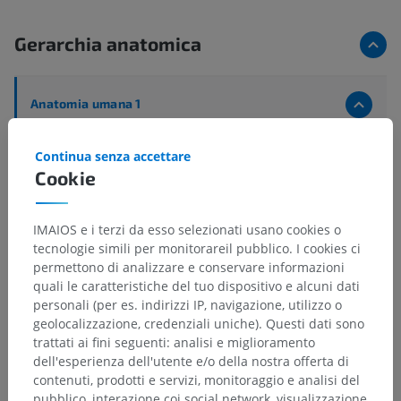
Gerarchia anatomica
Anatomia umana 1
Anatomia sistemica
>
Articolazioni; sistema articolare
>
Termini generali
>
Continua senza accettare
Abduzione
Cookie
Strutture sottostanti:
Non sono presenti strutture
IMAIOS e i terzi da esso selezionati usano cookies o
soggiacenti per questa parte anatomica
tecnologie simili per monitorareil pubblico. I cookies ci
permettono di analizzare e conservare informazioni
quali le caratteristiche del tuo dispositivo e alcuni dati
personali (per es. indirizzi IP, navigazione, utilizzo o
Traduzioni
geolocalizzazione, credenziali uniche). Questi dati sono
trattati ai fini seguenti: analisi e miglioramento
dell'esperienza dell'utente e/o della nostra offerta di
contenuti, prodotti e servizi, monitoraggio e analisi del
pubblico, interazione coi social network, visualizzazione