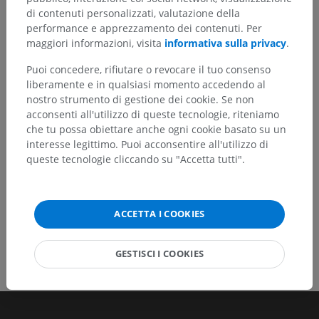
Hai notato un errore?
di contenuti personalizzati, valutazione della
performance e apprezzamento dei contenuti. Per
Non esitare a suggerire una correzione, traduzione o
maggiori informazioni, visita
informativa sulla privacy
.
un miglioramento dei contenuti.
Puoi concedere, rifiutare o revocare il tuo consenso
Segnala un problema
liberamente e in qualsiasi momento accedendo al
nostro strumento di gestione dei cookie. Se non
acconsenti all'utilizzo di queste tecnologie, riteniamo
SCARICA L'APP
che tu possa obiettare anche ogni cookie basato su un
interesse legittimo. Puoi acconsentire all'utilizzo di
queste tecnologie cliccando su "Accetta tutti".
ACCETTA I COOKIES
GESTISCI I COOKIES