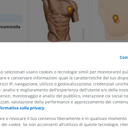
a mammella
Cont
so selezionati usano cookies o tecnologie simili per monitorareil pub
re e conservare informazioni quali le caratteristiche del tuo dispos
ARTO SUPERIORE
ARTO INFERIORE
rizzi IP, navigazione, utilizzo o geolocalizzazione, credenziali unich
ti: analisi e miglioramento dell'esperienza dell'utente e/o della nost
RMN dell'arto superiore
Arto inferiore
servizi, monitoraggio e analisi del pubblico, interazione coi social n
RM
Illustrazioni
izzati, valutazione della performance e apprezzamento dei contenu
PREMIUM
PREMIUM
formativa sulla privacy
.
tare o revocare il tuo consenso liberamente e in qualsiasi momento
RMN della spalla
Radiografia del
dei cookie. Se non acconsenti all'utilizzo di queste tecnologie, ri
RM
inferiore