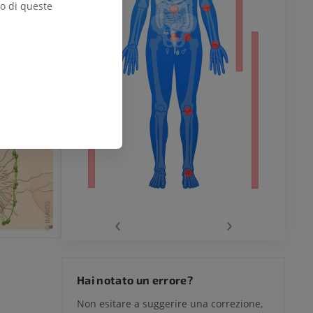
zo di queste
inferiore
chio
‹
›
del ginocchio
Hai notato un errore?
Non esitare a suggerire una correzione,