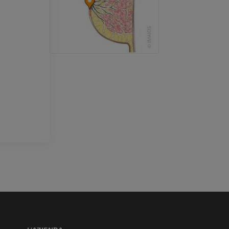
Arto superiore
RMN della cavi
Illustrazioni
retropiede
RM
PREMIUM
PREMIUM
Arteriografia dell'arto
superiore
RMN dell’ava
Angiografia
RM
GRATUITO
PREMIUM
Visible Human Project
CTA dell’arto i
fotografie
TC
PREMIUM
PREMIUM
Arterie ed oss
TC
GRATUITO
Angiografia del
inferiore (DSA)