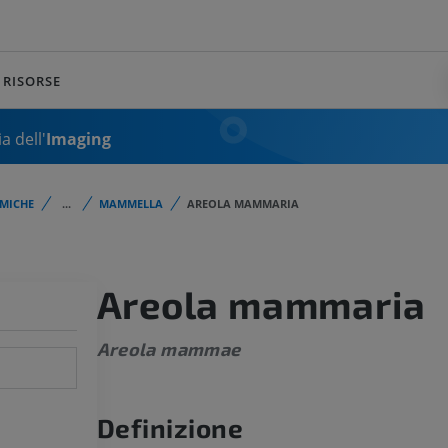
RISORSE
a dell'
Imaging
MICHE
...
MAMMELLA
AREOLA MAMMARIA
Areola mammaria
Areola mammae
Definizione