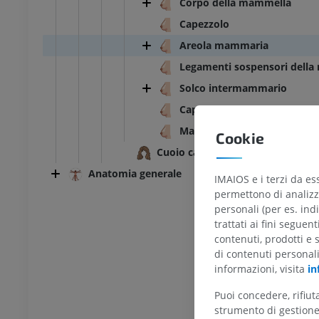
Corpo della mammella
Capezzolo
Areola mammaria
Legamenti sospensori dell
Solco intermammario
Capezzolo accessorio
Mammelle accessorie
Cookie
Cuoio capelluto
Anatomia generale
IMAIOS e i terzi da es
permettono di analizza
TARSO-PIEDE
personali (per es. indi
trattati ai fini seguen
l ginocchio
RMN dell’astragalo
contenuti, prodotti e 
RM
di contenuti personal
UM
PREMIUM
informazioni, visita
in
Puoi concedere, rifiu
afia TC del ginocchio
RMN dell’avampiede
strumento di gestione 
afia
RM