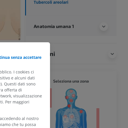
Tubercoli areolari
Anatomia umana 1
Traduzioni
inua senza accettare
blico. I cookies ci
itivo e alcuni dati
CORPO 
Seleziona una zona
e). Questi dati sono
ra offerta di
etwork, visualizzazione
ti. Per maggiori
 accedendo al nostro
l’arto
teniamo che tu possa