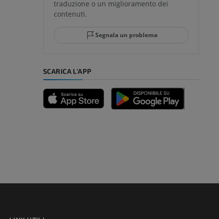
traduzione o un miglioramento dei
glia e del
contenuti.
Segnala un problema
mpiede
SCARICA L'APP
nferiore
a della gamba
l’arto