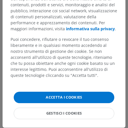
contenuti, prodotti e servizi, monitoraggio e analisi del
pubblico, interazione coi social network, visualizzazione
di contenuti personalizzati, valutazione della
performance e apprezzamento dei contenuti. Per
Hai notato un errore?
maggiori informazioni, visita
informativa sulla privacy
.
Non esitare a suggerire una correzione, traduzione o
Puoi concedere, rifiutare o revocare il tuo consenso
un miglioramento dei contenuti.
liberamente e in qualsiasi momento accedendo al
nostro strumento di gestione dei cookie. Se non
Segnala un problema
acconsenti all'utilizzo di queste tecnologie, riteniamo
che tu possa obiettare anche ogni cookie basato su un
interesse legittimo. Puoi acconsentire all'utilizzo di
SCARICA L'APP
queste tecnologie cliccando su "Accetta tutti".
ACCETTA I COOKIES
GESTISCI I COOKIES