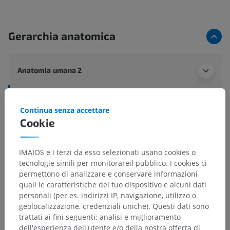
Gerarchia anatomica
Anatomia umana 2
Anatomia umana 1
Continua senza accettare
Anatomia sistemica
>
Cookie
Articolazioni; sistema articolare
>
Termini generali
>
Articolazione
IMAIOS e i terzi da esso selezionati usano cookies o
tecnologie simili per monitorareil pubblico. I cookies ci
Strutture sottostanti:
Non sono presenti strutture
permettono di analizzare e conservare informazioni
soggiacenti per questa parte anatomica
quali le caratteristiche del tuo dispositivo e alcuni dati
personali (per es. indirizzi IP, navigazione, utilizzo o
geolocalizzazione, credenziali uniche). Questi dati sono
trattati ai fini seguenti: analisi e miglioramento
Traduzioni
dell'esperienza dell'utente e/o della nostra offerta di