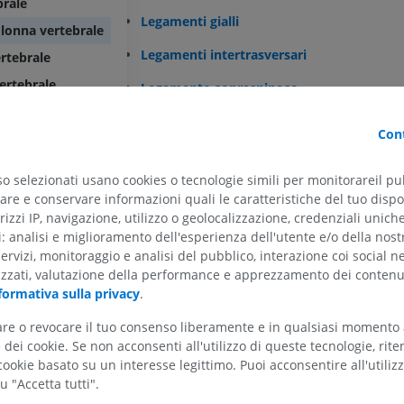
brale
Legamenti gialli
colonna vertebrale
Legamenti intertrasversari
rtebrale
vertebrale
Legamento sopraspinoso
Legamento nucale
Cont
Legamento longitudinale anteriore
ARTO SUPERIORE
ARTO INFERIORE
so selezionati usano cookies o tecnologie simili per monitorareil pub
Legamento longitudinale posteriore
re e conservare informazioni quali le caratteristiche del tuo dispos
RMN dell'arto superiore
Arto inferiore
rizzi IP, navigazione, utilizzo o geolocalizzazione, credenziali unich
Legamento intercornuale
RM
Illustrazioni
ti: analisi e miglioramento dell'esperienza dell'utente e/o della nost
PREMIUM
PREMIUM
servizi, monitoraggio e analisi del pubblico, interazione coi social n
La traduzione è incorretta?
SEGN
izzati, valutazione della performance e apprezzamento dei contenu
RMN della spalla
Radiografia del
formativa sulla privacy
.
RM
inferiore
Radiografie
tare o revocare il tuo consenso liberamente e in qualsiasi momento
PREMIUM
dei cookie. Se non acconsenti all'utilizzo di queste tecnologie, ri
GRATUITO
ookie basato su un interesse legittimo. Puoi acconsentire all'utiliz
RMN del polso
u "Accetta tutti".
RM
RMN dell’arto 