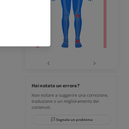
chio
‹
›
del ginocchio
Hai notato un errore?
Non esitare a suggerire una correzione,
traduzione o un miglioramento dei
glia e del
contenuti.
Segnala un problema