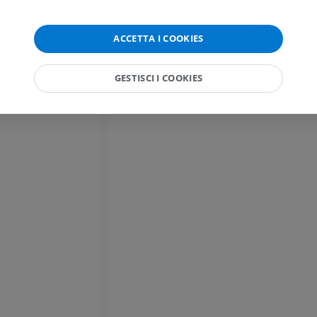
RM
PREMIUM
PREMIUM
ACCETTA I COOKIES
RMN del gomito
RM
RMN dell'anca
RM
PREMIUM
GESTISCI I COOKIES
PREMIUM
RMN della mano
RM
RMN del ginoc
RM
PREMIUM
PREMIUM
Radiografia dell’arto
superiore
Artrografia TC 
Radiografie
Artrografia
PREMIUM
PREMIUM
Arto superiore
RMN della cavi
Illustrazioni
retropiede
RM
PREMIUM
PREMIUM