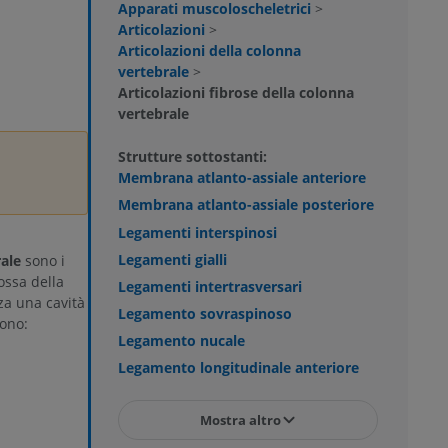
Apparati muscoloscheletrici
>
Articolazioni
>
Articolazioni della colonna
vertebrale
>
Articolazioni fibrose della colonna
vertebrale
Strutture sottostanti:
Membrana atlanto-assiale anteriore
Membrana atlanto-assiale posteriore
Legamenti interspinosi
Legamenti gialli
rale
sono i
ossa della
Legamenti intertrasversari
za una cavità
Legamento sovraspinoso
dono:
Legamento nucale
Legamento longitudinale anteriore
Mostra altro