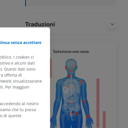
Traduzioni
inua senza accettare
CORPO 
Seleziona una zona
blico. I cookies ci
itivo e alcuni dati
e). Questi dati sono
ra offerta di
etwork, visualizzazione
ALA
ti. Per maggiori
l’arto
 accedendo al nostro
teniamo che tu possa
zo di queste
inferiore