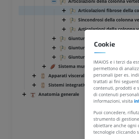
Articolazioni della colonna verte
Articolazioni fibrose della 
Sincondrosi della colonna ve
Articolazioni della colonna 
Giunture del torace
Cookie
Giunture dell'arto superiore
TARSO-PIEDE
Giunture dell'arto inferiore
IMAIOS e i terzi da es
Sistema muscolare
permettono di analizza
l ginocchio
RMN dell’astragalo
personali (per es. indi
Apparati viscerali
RM
trattati ai fini seguen
UM
PREMIUM
Sistemi integrativi
contenuti, prodotti e 
Anatomia generale
di contenuti personal
afia TC del ginocchio
RMN dell’avampiede
informazioni, visita
in
afia
RM
Puoi concedere, rifiu
UM
PREMIUM
strumento di gestione 
obiettare anche ogni c
l’arto inferiore
RMN dell’arto inferiore
tecnologie cliccando s
RM