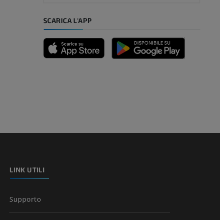
mpiede
SCARICA L'APP
nferiore
a della gamba
l’arto
LINK UTILI
Supporto