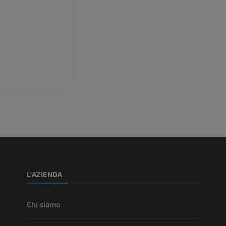
Arteriografia dell'arto
superiore
RMN dell’ava
Angiografia
RM
GRATUITO
PREMIUM
Visible Human Project
CTA dell’arto i
fotografie
TC
PREMIUM
PREMIUM
Arterie ed oss
TC
GRATUITO
Angiografia del
inferiore (DSA)
L'AZIENDA
Angiografia
GRATUITO
Chi siamo