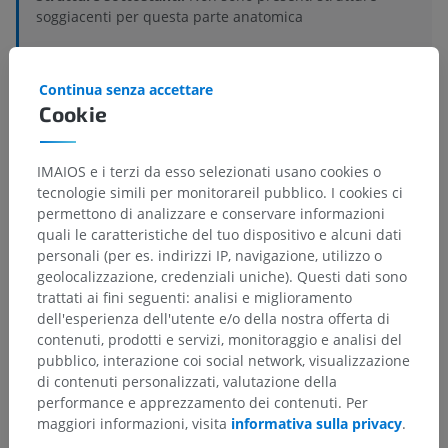
soggiacenti per questa parte anatomica
Continua senza accettare
Cookie
Anatomia comparata negli animali
IMAIOS e i terzi da esso selezionati usano cookies o
Traduzioni
tecnologie simili per monitorareil pubblico. I cookies ci
permettono di analizzare e conservare informazioni
quali le caratteristiche del tuo dispositivo e alcuni dati
personali (per es. indirizzi IP, navigazione, utilizzo o
geolocalizzazione, credenziali uniche). Questi dati sono
Hai notato un errore?
trattati ai fini seguenti: analisi e miglioramento
dell'esperienza dell'utente e/o della nostra offerta di
Non esitare a suggerire una correzione, traduzione o
contenuti, prodotti e servizi, monitoraggio e analisi del
un miglioramento dei contenuti.
pubblico, interazione coi social network, visualizzazione
di contenuti personalizzati, valutazione della
Segnala un problema
performance e apprezzamento dei contenuti. Per
maggiori informazioni, visita
informativa sulla privacy
.