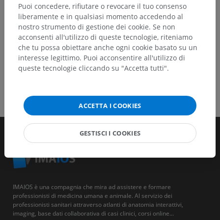
SCARICA L'APP
Puoi concedere, rifiutare o revocare il tuo consenso
liberamente e in qualsiasi momento accedendo al
nostro strumento di gestione dei cookie. Se non
acconsenti all'utilizzo di queste tecnologie, riteniamo
che tu possa obiettare anche ogni cookie basato su un
interesse legittimo. Puoi acconsentire all'utilizzo di
queste tecnologie cliccando su "Accetta tutti".
ACCETTA I COOKIES
GESTISCI I COOKIES
IMAIOS è una compagnia che mira ad assistere e formare
professionisti di medicina umana e animale. Al servizio dei
professionisti sanitari attraverso atlanti di anatomia interattivi,
imaging, base dati collaborativa di casi clinici, corsi online...