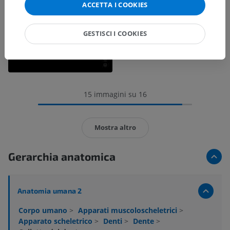
ACCETTA I COOKIES
GESTISCI I COOKIES
15 immagini su 16
Mostra altro
Gerarchia anatomica
Anatomia umana 2
Corpo umano
>
Apparati muscoloscheletrici
>
Apparato scheletrico
>
Denti
>
Dente
>