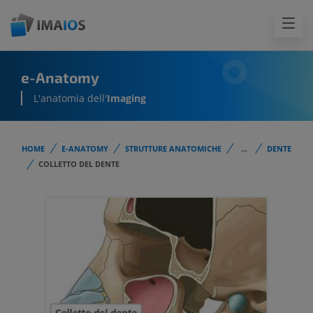
e-Anatomy
L'anatomia dell'
Imaging
HOME
E-ANATOMY
STRUTTURE ANATOMICHE
...
DENTE
COLLETTO DEL DENTE