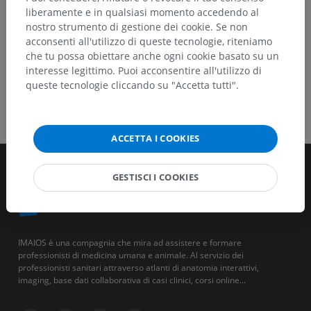
liberamente e in qualsiasi momento accedendo al
nostro strumento di gestione dei cookie. Se non
acconsenti all'utilizzo di queste tecnologie, riteniamo
che tu possa obiettare anche ogni cookie basato su un
interesse legittimo. Puoi acconsentire all'utilizzo di
queste tecnologie cliccando su "Accetta tutti".
ACCETTA I COOKIES
GESTISCI I COOKIES
IMAIOS è una compagnia che mira ad assistere e formare
professionisti di medicina umana e animale. Al servizio dei
professionisti sanitari attraverso atlanti di anatomia interattivi,
imaging, base dati collaborativa di casi clinici, corsi online...