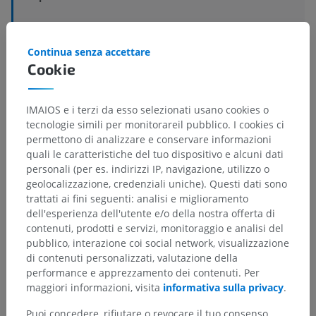
Strutture sottostanti:
Non sono presenti strutture
soggiacenti per questa parte anatomica
Continua senza accettare
Cookie
IMAIOS e i terzi da esso selezionati usano cookies o
Traduzioni
tecnologie simili per monitorareil pubblico. I cookies ci
permettono di analizzare e conservare informazioni
quali le caratteristiche del tuo dispositivo e alcuni dati
personali (per es. indirizzi IP, navigazione, utilizzo o
Hai notato un errore?
geolocalizzazione, credenziali uniche). Questi dati sono
trattati ai fini seguenti: analisi e miglioramento
Non esitare a suggerire una correzione, traduzione o
dell'esperienza dell'utente e/o della nostra offerta di
un miglioramento dei contenuti.
contenuti, prodotti e servizi, monitoraggio e analisi del
pubblico, interazione coi social network, visualizzazione
Segnala un problema
di contenuti personalizzati, valutazione della
performance e apprezzamento dei contenuti. Per
maggiori informazioni, visita
informativa sulla privacy
.
SCARICA L'APP
Puoi concedere, rifiutare o revocare il tuo consenso