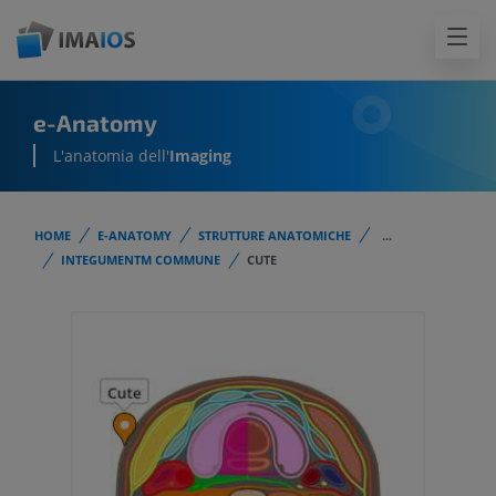
e-Anatomy
L'anatomia dell'
Imaging
HOME
E-ANATOMY
STRUTTURE ANATOMICHE
...
INTEGUMENTM COMMUNE
CUTE