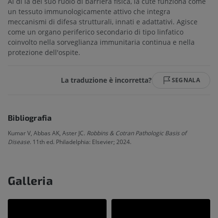
Al di là del suo ruolo di barriera fisica, la cute funziona come
un tessuto immunologicamente attivo che integra
meccanismi di difesa strutturali, innati e adattativi. Agisce
come un organo periferico secondario di tipo linfatico
coinvolto nella sorveglianza immunitaria continua e nella
protezione dell'ospite.
La traduzione è incorretta?
SEGNALA
Bibliografia
Kumar V, Abbas AK, Aster JC.
Robbins & Cotran Pathologic Basis of
Disease
. 11th ed. Philadelphia: Elsevier; 2024.
Galleria