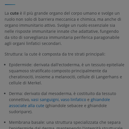
La
cute
è il più grande organo del corpo umano e svolge un
ruolo non solo di barriera meccanica e chimica, ma anche di
organo immunitario attivo. Svolge un ruolo essenziale sia
nelle risposte immunitarie innate che adattative, fungendo
da sito di sorveglianza immunitaria periferica paragonabile
agli organi linfatici secondari.
Struttura: la cute è composta da tre strati principali:
Epidermide: derivata dall'ectoderma, è un tessuto epiteliale
squamoso stratificato composto principalmente da
cheratinociti, insieme a melanociti, cellule di Langerhans e
cellule di Merkel.
Derma: derivato dal mesoderma, è costituito da tessuto
connettivo,
vasi sanguigni
,
vaso linfatico
e
ghiandole
associate alla cute
(ghiandole sebacee e ghiandole
sudoripare).
Membrana basale: una struttura specializzata che separa
l'epidermide dal derma, mantenendo l'integrità strutturale