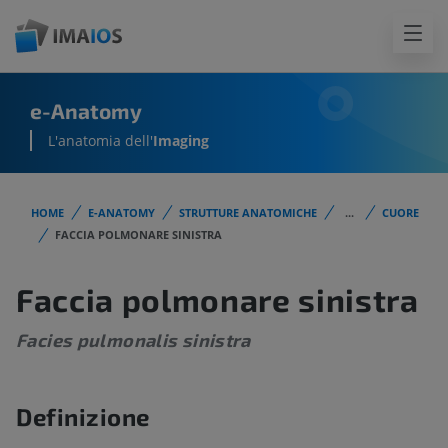
e-Anatomy
L'anatomia dell'
Imaging
HOME
E-ANATOMY
STRUTTURE ANATOMICHE
...
CUORE
FACCIA POLMONARE SINISTRA
Faccia polmonare sinistra
Facies pulmonalis sinistra
Definizione