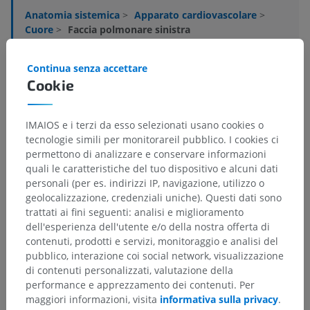
Anatomia sistemica
>
Apparato cardiovascolare
>
Cuore
>
Faccia polmonare sinistra
Strutture sottostanti:
Non sono presenti strutture
Continua senza accettare
soggiacenti per questa parte anatomica
Cookie
IMAIOS e i terzi da esso selezionati usano cookies o
tecnologie simili per monitorareil pubblico. I cookies ci
Traduzioni
permettono di analizzare e conservare informazioni
quali le caratteristiche del tuo dispositivo e alcuni dati
personali (per es. indirizzi IP, navigazione, utilizzo o
geolocalizzazione, credenziali uniche). Questi dati sono
Hai notato un errore?
trattati ai fini seguenti: analisi e miglioramento
dell'esperienza dell'utente e/o della nostra offerta di
Non esitare a suggerire una correzione, traduzione o
contenuti, prodotti e servizi, monitoraggio e analisi del
un miglioramento dei contenuti.
pubblico, interazione coi social network, visualizzazione
di contenuti personalizzati, valutazione della
Segnala un problema
performance e apprezzamento dei contenuti. Per
maggiori informazioni, visita
informativa sulla privacy
.