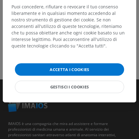
Puoi concedere, rifiutare o revocare il tuo consenso
SCARICA L'APP
liberamente e in qualsiasi momento accedendo al
nostro strumento di gestione dei cookie. Se non
acconsenti all'utilizzo di queste tecnologie, riteniamo
che tu possa obiettare anche ogni cookie basato su un
interesse legittimo. Puoi acconsentire all'utilizzo di
queste tecnologie cliccando su "Accetta tutti".
ACCETTA I COOKIES
GESTISCI I COOKIES
IMAIOS è una compagnia che mira ad assistere e formare
professionisti di medicina umana e animale. Al servizio dei
professionisti sanitari attraverso atlanti di anatomia interattivi,