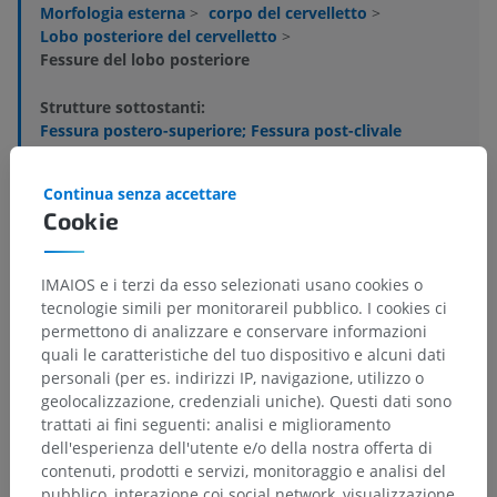
Morfologia esterna
>
corpo del cervelletto
>
Lobo posteriore del cervelletto
>
Fessure del lobo posteriore
Strutture sottostanti:
Fessura postero-superiore; Fessura post-clivale
Fessura orizzontale; Fessura intercrurale
Fessura luno-gracile; Fessura anso-paramediana
Continua senza accettare
Cookie
Fessura prebiventrale; Fessura prepiramidale
Fessura intradigastrica; Fessura antero-inferiore
Fessura secondaria
IMAIOS e i terzi da esso selezionati usano cookies o
tecnologie simili per monitorareil pubblico. I cookies ci
permettono di analizzare e conservare informazioni
quali le caratteristiche del tuo dispositivo e alcuni dati
personali (per es. indirizzi IP, navigazione, utilizzo o
Traduzioni
geolocalizzazione, credenziali uniche). Questi dati sono
trattati ai fini seguenti: analisi e miglioramento
dell'esperienza dell'utente e/o della nostra offerta di
contenuti, prodotti e servizi, monitoraggio e analisi del
pubblico, interazione coi social network, visualizzazione