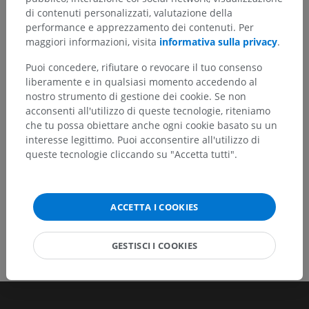
Hai notato un errore?
di contenuti personalizzati, valutazione della
performance e apprezzamento dei contenuti. Per
Non esitare a suggerire una correzione, traduzione o
maggiori informazioni, visita
informativa sulla privacy
.
un miglioramento dei contenuti.
Puoi concedere, rifiutare o revocare il tuo consenso
Segnala un problema
liberamente e in qualsiasi momento accedendo al
nostro strumento di gestione dei cookie. Se non
acconsenti all'utilizzo di queste tecnologie, riteniamo
SCARICA L'APP
che tu possa obiettare anche ogni cookie basato su un
interesse legittimo. Puoi acconsentire all'utilizzo di
queste tecnologie cliccando su "Accetta tutti".
ACCETTA I COOKIES
GESTISCI I COOKIES