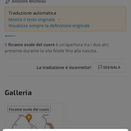
Antoine Micheau
Traduzione automatica
Mostra il testo originale
Visualizza sempre la definizione originale
Il
forame ovale del cuore
è un'apertura tra i due atri,
presente durante la vita fetale fino alla nascita.
La traduzione è incorretta?
SEGNALA
Galleria