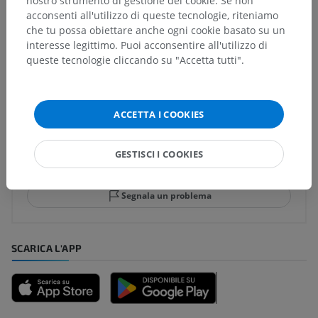
nostro strumento di gestione dei cookie. Se non
acconsenti all'utilizzo di queste tecnologie, riteniamo
che tu possa obiettare anche ogni cookie basato su un
interesse legittimo. Puoi acconsentire all'utilizzo di
Traduzioni
queste tecnologie cliccando su "Accetta tutti".
ACCETTA I COOKIES
Hai notato un errore?
Non esitare a suggerire una correzione, traduzione o
GESTISCI I COOKIES
un miglioramento dei contenuti.
Segnala un problema
SCARICA L'APP