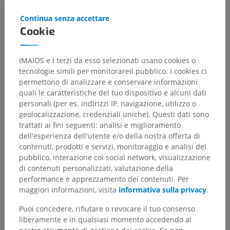
Continua senza accettare
Cookie
IMAIOS e i terzi da esso selezionati usano cookies o
tecnologie simili per monitorareil pubblico. I cookies ci
Gerarchia anatomica
permettono di analizzare e conservare informazioni
quali le caratteristiche del tuo dispositivo e alcuni dati
personali (per es. indirizzi IP, navigazione, utilizzo o
geolocalizzazione, credenziali uniche). Questi dati sono
Anatomia umana 2
trattati ai fini seguenti: analisi e miglioramento
Corpo umano
>
Sistemi integrativi
>
dell'esperienza dell'utente e/o della nostra offerta di
Apparato cardiovascolare
>
Cuore
>
Setti cardiaci
>
contenuti, prodotti e servizi, monitoraggio e analisi del
Setto interatriale
>
Forame ovale del cuore
pubblico, interazione coi social network, visualizzazione
di contenuti personalizzati, valutazione della
performance e apprezzamento dei contenuti. Per
Strutture sottostanti:
Non sono presenti strutture
maggiori informazioni, visita
informativa sulla privacy
.
soggiacenti per questa parte anatomica
Puoi concedere, rifiutare o revocare il tuo consenso
liberamente e in qualsiasi momento accedendo al
Anatomia umana 1