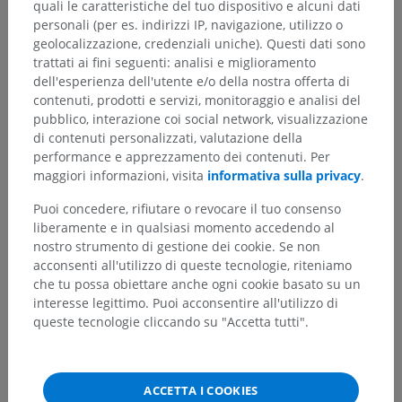
quali le caratteristiche del tuo dispositivo e alcuni dati
sguardo verticale, la
formazione reticolare
del ponte
personali (per es. indirizzi IP, navigazione, utilizzo o
paramediana controlla lo sguardo orizzontale e la
geolocalizzazione, credenziali uniche). Questi dati sono
formazione reticolare
pontomedullare coordina i movimenti
trattati ai fini seguenti: analisi e miglioramento
della testa e il mantenimento dello sguardo. Queste regioni si
dell'esperienza dell'utente e/o della nostra offerta di
connettono con i nuclei motori extraoculari, facilitando i
contenuti, prodotti e servizi, monitoraggio e analisi del
movimenti saccadici degli occhi. Si connettono inoltre con il
pubblico, interazione coi social network, visualizzazione
midollo spinale (attraverso i neuroni reticolo-spinali
di contenuti personalizzati, valutazione della
discendenti) per coordinare la postura e i movimenti del collo
performance e apprezzamento dei contenuti. Per
con i movimenti degli occhi.
maggiori informazioni, visita
informativa sulla privacy
.
Puoi concedere, rifiutare o revocare il tuo consenso
La traduzione è incorretta?
SEGNALA
liberamente e in qualsiasi momento accedendo al
nostro strumento di gestione dei cookie. Se non
acconsenti all'utilizzo di queste tecnologie, riteniamo
che tu possa obiettare anche ogni cookie basato su un
Bibliografia
interesse legittimo. Puoi acconsentire all'utilizzo di
Snell, R.S. (2010). ‘Chapter 9: Reticular formation and limbic system’, in
queste tecnologie cliccando su "Accetta tutti".
Clinical Neuroanatomy
. (7th ed.) Philadelphia: Wolters Kluwer
Health/Lippincott Williams & Wilkins, pp. 305-307.
Mangold, S.A. and M Das, J. Neuroanatomy, Reticular Formation.
ACCETTA I COOKIES
[Updated 2023 Jul 24]. In: StatPearls [Internet]. Treasure Island (FL):