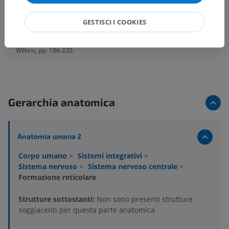
StatPearls Publishing; 2023 Jan-. Available from:
https://www.ncbi.nlm.nih.gov/books/NBK556102/
GESTISCI I COOKIES
Snell, R.S. (2010). ‘Chapter 5: The brainstem’, in
Clinical Neuroanatomy
.
(7th ed.) Philadelphia: Wolters Kluwer Health/Lippincott Williams &
Wilkins, pp. 186-220.
Gerarchia anatomica
Anatomia umana 2
Corpo umano
>
Sistemi integrativi
>
Sistema nervoso
>
Sistema nervoso centrale
>
Formazione reticolare
Strutture sottostanti:
Non sono presenti strutture
soggiacenti per questa parte anatomica