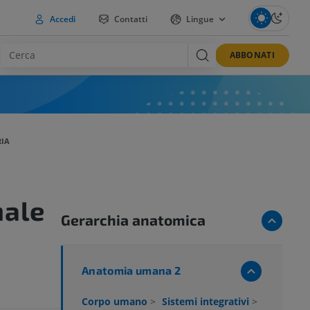
Accedi
Contatti
Lingue
ABBONATI
RIA
nale
Gerarchia anatomica
Anatomia umana 2
Corpo umano
>
Sistemi integrativi
>