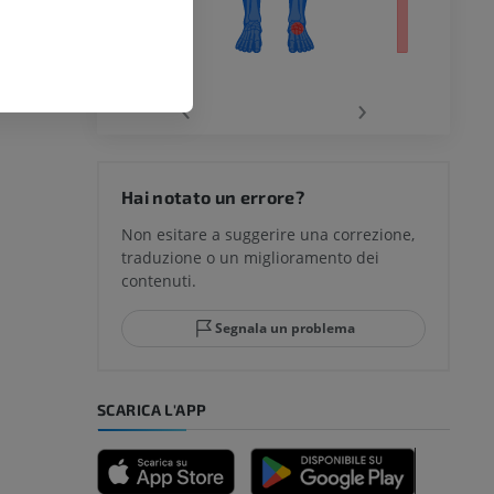
chio
‹
›
del ginocchio
Hai notato un errore?
Non esitare a suggerire una correzione,
traduzione o un miglioramento dei
glia e del
contenuti.
Segnala un problema
mpiede
SCARICA L'APP