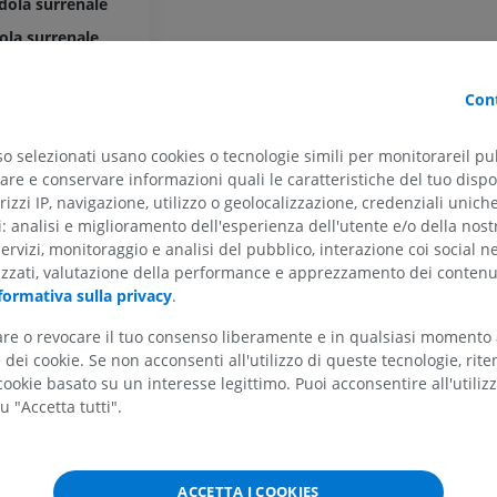
dola surrenale
ola surrenale
ARTO SUPERIORE
ARTO INFERIORE
rrenale
Cont
rrenale
RMN dell'arto superiore
Arto inferiore
RM
Illustrazioni
so selezionati usano cookies o tecnologie simili per monitorareil pub
PREMIUM
PREMIUM
ria
re e conservare informazioni quali le caratteristiche del tuo dispos
rizzi IP, navigazione, utilizzo o geolocalizzazione, credenziali unich
RMN della spalla
Radiografia del
ti: analisi e miglioramento dell'esperienza dell'utente e/o della nost
RM
inferiore
servizi, monitoraggio e analisi del pubblico, interazione coi social n
Radiografie
nale
izzati, valutazione della performance e apprezzamento dei contenu
PREMIUM
GRATUITO
formativa sulla privacy
.
ola surrenale
RMN del polso
dola surrenale
tare o revocare il tuo consenso liberamente e in qualsiasi momento
RM
RMN dell’arto 
dei cookie. Se non acconsenti all'utilizzo di queste tecnologie, ri
RM
PREMIUM
ookie basato su un interesse legittimo. Puoi acconsentire all'utiliz
PREMIUM
u "Accetta tutti".
RMN del gomito
RM
RMN dell'anca
RM
PREMIUM
ACCETTA I COOKIES