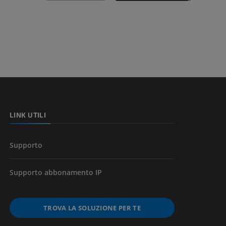
nferiore
a della gamba
l’arto
LINK UTILI
Supporto
Supporto abbonamento IP
TROVA LA SOLUZIONE PER TE