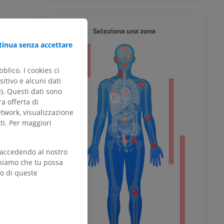
CORPO 
Seleziona una zona
inua senza accettare
blico. I cookies ci
itivo e alcuni dati
e). Questi dati sono
l’arto
ra offerta di
etwork, visualizzazione
ti. Per maggiori
 accedendo al nostro
inferiore
teniamo che tu possa
zo di queste