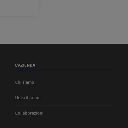
Visible Human Project
CTA dell’arto i
fotografie
TC
PREMIUM
PREMIUM
Arterie ed oss
TC
GRATUITO
Angiografia del
inferiore (DSA)
L'AZIENDA
Angiografia
GRATUITO
Chi siamo
Unisciti a noi
Collaborazioni