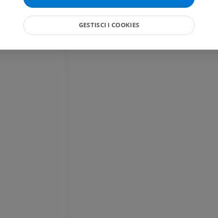
PREMIUM
RMN della mano
GESTISCI I COOKIES
RM
RMN del ginoc
RM
PREMIUM
PREMIUM
Radiografia dell’arto
superiore
Artrografia TC 
Radiografie
Artrografia
PREMIUM
PREMIUM
Arto superiore
RMN della cavi
Illustrazioni
retropiede
RM
PREMIUM
PREMIUM
Arteriografia dell'arto
superiore
RMN dell’ava
Angiografia
RM
GRATUITO
PREMIUM