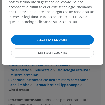
nostro strumento di gestione dei cookie. Se non
acconsenti all'utilizzo di queste tecnologie, riteniamo
che tu possa obiettare anche ogni cookie basato su un
interesse legittimo. Puoi acconsentire all'utilizzo di
queste tecnologie cliccando su "Accetta tutti".
Gerarchia anatomica
ACCETTA I COOKIES
Anatomia umana 1
GESTISCI I COOKIES
Neuroanatomia umana
Sistema nervoso centrale
>
Encefalo
>
Prosencefalo
>
Telencefalo
>
Morfologia esterna
>
Emisfero cerebrale
>
Superficie inferomediale dell’emisfero cerebrale
>
Lobo limbico
>
Formazione dell’ippocampo
>
Giro dentato
Strutture sottostanti:
Non sono presenti strutture
soggiacenti per questa parte anatomica