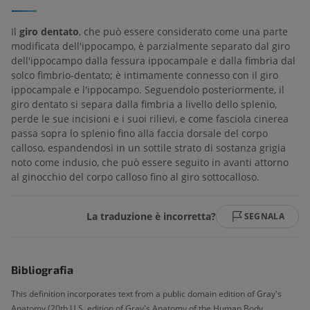
Il
giro dentato
, che può essere considerato come una parte
modificata dell'ippocampo, è parzialmente separato dal giro
dell'ippocampo dalla fessura ippocampale e dalla fimbria dal
solco fimbrio-dentato; è intimamente connesso con il giro
ippocampale e l'ippocampo. Seguendolo posteriormente, il
giro dentato si separa dalla fimbria a livello dello splenio,
perde le sue incisioni e i suoi rilievi, e come fasciola cinerea
passa sopra lo splenio fino alla faccia dorsale del corpo
calloso, espandendosi in un sottile strato di sostanza grigia
noto come indusio, che può essere seguito in avanti attorno
al ginocchio del corpo calloso fino al giro sottocalloso.
La traduzione è incorretta?
SEGNALA
Bibliografia
This definition incorporates text from a public domain edition of Gray's
Anatomy (20th U.S. edition of Gray's Anatomy of the Human Body,