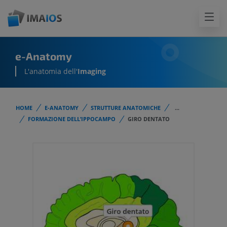
e-Anatomy
L'anatomia dell'
Imaging
HOME
E-ANATOMY
STRUTTURE ANATOMICHE
...
FORMAZIONE DELL’IPPOCAMPO
GIRO DENTATO