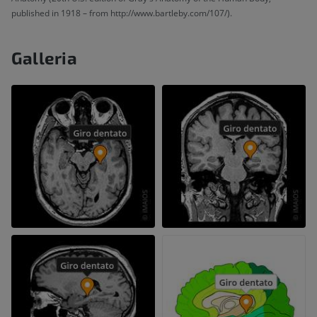
published in 1918 – from http://www.bartleby.com/107/).
Galleria