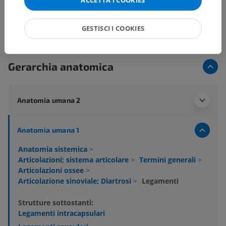
ACCETTA I COOKIES
GESTISCI I COOKIES
Gerarchia anatomica
Anatomia umana 2
Anatomia umana 1
Anatomia sistemica
>
Articolazioni; sistema articolare
>
Termini generali
>
Articolazioni ossee
>
Articolazione sinoviale; Diartrosi
>
Legamenti
Strutture sottostanti:
Legamenti intracapsulari