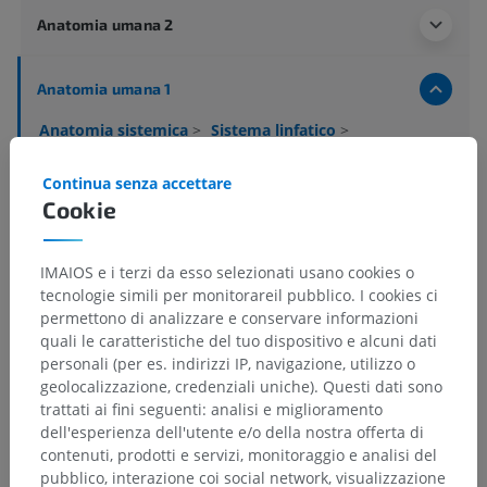
Anatomia umana 2
Anatomia umana 1
Anatomia sistemica
>
Sistema linfatico
>
Organi linfatici secondari
>
Nodo linfatico
>
Nodi linfatici del membro inferiore
>
Continua senza accettare
Linfonodo peroniero
Cookie
Strutture sottostanti:
Non sono presenti strutture
soggiacenti per questa parte anatomica
IMAIOS e i terzi da esso selezionati usano cookies o
tecnologie simili per monitorareil pubblico. I cookies ci
permettono di analizzare e conservare informazioni
quali le caratteristiche del tuo dispositivo e alcuni dati
personali (per es. indirizzi IP, navigazione, utilizzo o
Traduzioni
geolocalizzazione, credenziali uniche). Questi dati sono
trattati ai fini seguenti: analisi e miglioramento
dell'esperienza dell'utente e/o della nostra offerta di
contenuti, prodotti e servizi, monitoraggio e analisi del
pubblico, interazione coi social network, visualizzazione
Hai notato un errore?