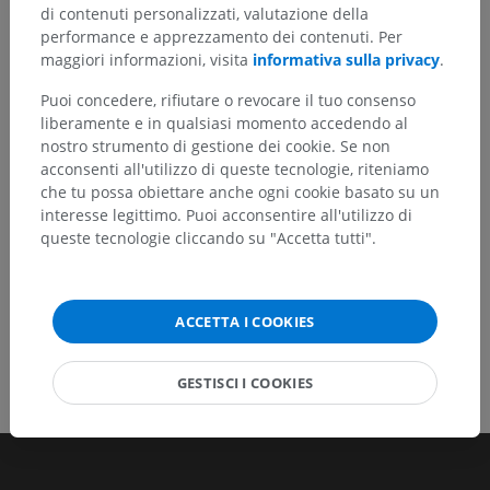
di contenuti personalizzati, valutazione della
Non esitare a suggerire una correzione, traduzione o
performance e apprezzamento dei contenuti. Per
un miglioramento dei contenuti.
maggiori informazioni, visita
informativa sulla privacy
.
Puoi concedere, rifiutare o revocare il tuo consenso
Segnala un problema
liberamente e in qualsiasi momento accedendo al
nostro strumento di gestione dei cookie. Se non
acconsenti all'utilizzo di queste tecnologie, riteniamo
SCARICA L'APP
che tu possa obiettare anche ogni cookie basato su un
interesse legittimo. Puoi acconsentire all'utilizzo di
queste tecnologie cliccando su "Accetta tutti".
ACCETTA I COOKIES
GESTISCI I COOKIES