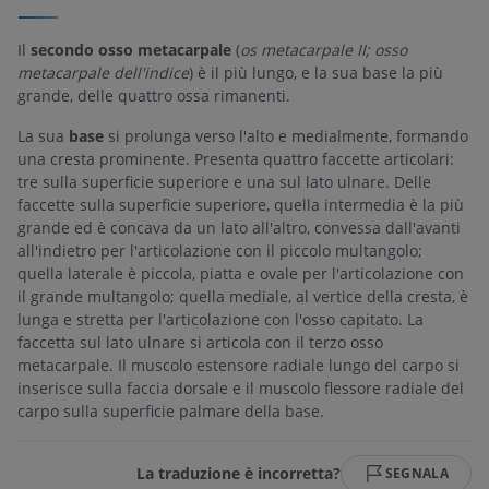
Il
secondo osso metacarpale
(
os metacarpale II; osso
metacarpale dell'indice
) è il più lungo, e la sua base la più
grande, delle quattro ossa rimanenti.
La sua
base
si prolunga verso l'alto e medialmente, formando
una cresta prominente. Presenta quattro faccette articolari:
tre sulla superficie superiore e una sul lato ulnare. Delle
faccette sulla superficie superiore, quella intermedia è la più
grande ed è concava da un lato all'altro, convessa dall'avanti
all'indietro per l'articolazione con il piccolo multangolo;
quella laterale è piccola, piatta e ovale per l'articolazione con
il grande multangolo; quella mediale, al vertice della cresta, è
lunga e stretta per l'articolazione con l'osso capitato. La
faccetta sul lato ulnare si articola con il terzo osso
metacarpale. Il muscolo estensore radiale lungo del carpo si
inserisce sulla faccia dorsale e il muscolo flessore radiale del
carpo sulla superficie palmare della base.
La traduzione è incorretta?
SEGNALA