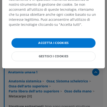
nostro strumento di gestione dei cookie. Se non
acconsenti all'utilizzo di queste tecnologie, riteniamo
che tu possa obiettare anche ogni cookie basato su un
interesse legittimo. Puoi acconsentire all'utilizzo di
queste tecnologie cliccando su "Accetta tutti".
ACCETTA I COOKIES
Gerarchia anatomica
GESTISCI I COOKIES
Anatomia umana 1
Anatomia sistemica
>
Ossa; Sistema scheletrico
>
Ossa dell'arto superiore
>
Parte libera dell'arto superiore
>
Osso della mano
>
Metacarpo [II]
Strutture sottostanti:
Non sono presenti strutture