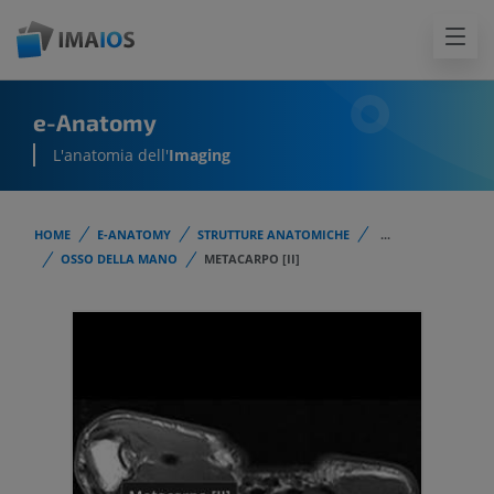
e-Anatomy
L'anatomia dell'
Imaging
HOME
E-ANATOMY
STRUTTURE ANATOMICHE
...
OSSO DELLA MANO
METACARPO [II]