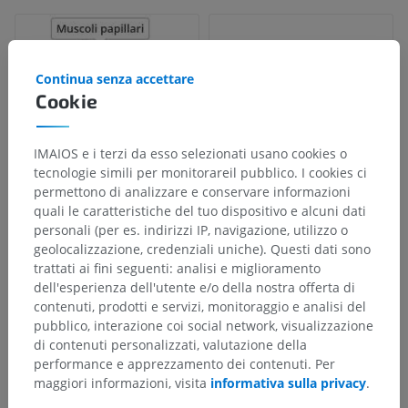
Continua senza accettare
Cookie
IMAIOS e i terzi da esso selezionati usano cookies o
tecnologie simili per monitorareil pubblico. I cookies ci
permettono di analizzare e conservare informazioni
quali le caratteristiche del tuo dispositivo e alcuni dati
personali (per es. indirizzi IP, navigazione, utilizzo o
Gerarchia anatomica
geolocalizzazione, credenziali uniche). Questi dati sono
trattati ai fini seguenti: analisi e miglioramento
dell'esperienza dell'utente e/o della nostra offerta di
Anatomia umana 1
contenuti, prodotti e servizi, monitoraggio e analisi del
pubblico, interazione coi social network, visualizzazione
Anatomia sistemica
>
Apparato cardiovascolare
>
di contenuti personalizzati, valutazione della
Cuore
>
Muscoli papillari
performance e apprezzamento dei contenuti. Per
maggiori informazioni, visita
informativa sulla privacy
.
Strutture sottostanti:
Non sono presenti strutture