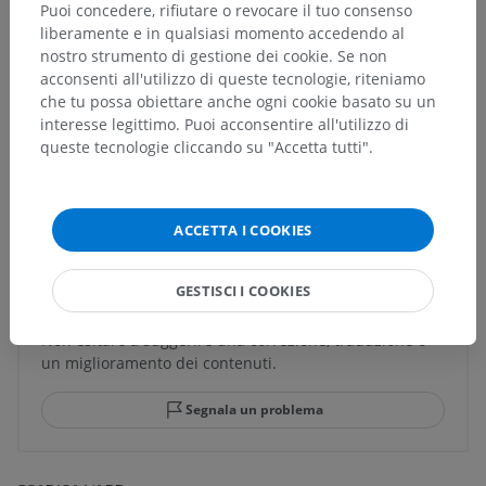
Puoi concedere, rifiutare o revocare il tuo consenso
soggiacenti per questa parte anatomica
liberamente e in qualsiasi momento accedendo al
nostro strumento di gestione dei cookie. Se non
acconsenti all'utilizzo di queste tecnologie, riteniamo
che tu possa obiettare anche ogni cookie basato su un
Anatomia comparata negli animali
interesse legittimo. Puoi acconsentire all'utilizzo di
queste tecnologie cliccando su "Accetta tutti".
Traduzioni
ACCETTA I COOKIES
GESTISCI I COOKIES
Hai notato un errore?
Non esitare a suggerire una correzione, traduzione o
un miglioramento dei contenuti.
Segnala un problema