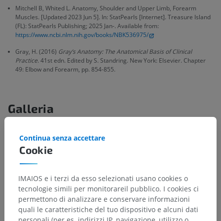
Mitchell B, Whited L. Anatomy, Shoulder and Upper Limb, Forearm
Muscles. [Updated 2023 Jun 5]. In: StatPearls [Internet]. Treasure Island
(FL): StatPearls Publishing; 2025 Jan-. Available from:
https://www.ncbi.nlm.nih.gov/books/NBK536975/
Gray, H. (2016)
Gray’s Anatomy: The Anatomical Basis of Clinical
Practice
. 41st edn. Edited by S. Standring. New York: Elsevier. Chapter
49: Elbow and Forearm, pp. 854-855.
Galleria
Continua senza accettare
Cookie
IMAIOS e i terzi da esso selezionati usano cookies o
tecnologie simili per monitorareil pubblico. I cookies ci
permettono di analizzare e conservare informazioni
quali le caratteristiche del tuo dispositivo e alcuni dati
personali (per es. indirizzi IP, navigazione, utilizzo o