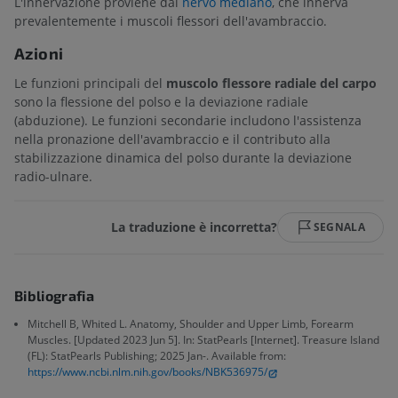
L'innervazione proviene dal
nervo mediano
, che innerva
prevalentemente i muscoli flessori dell'avambraccio.
Azioni
Le funzioni principali del
muscolo flessore radiale del carpo
sono la flessione del polso e la deviazione radiale
(abduzione). Le funzioni secondarie includono l'assistenza
nella pronazione dell'avambraccio e il contributo alla
stabilizzazione dinamica del polso durante la deviazione
radio-ulnare.
La traduzione è incorretta?
SEGNALA
Bibliografia
Mitchell B, Whited L. Anatomy, Shoulder and Upper Limb, Forearm
Muscles. [Updated 2023 Jun 5]. In: StatPearls [Internet]. Treasure Island
(FL): StatPearls Publishing; 2025 Jan-. Available from:
https://www.ncbi.nlm.nih.gov/books/NBK536975/