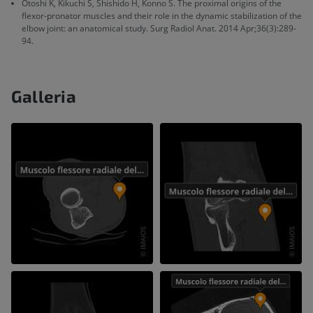
Otoshi K, Kikuchi S, Shishido H, Konno S. The proximal origins of the
flexor-pronator muscles and their role in the dynamic stabilization of the
elbow joint: an anatomical study. Surg Radiol Anat. 2014 Apr;36(3):289-
94.
Galleria