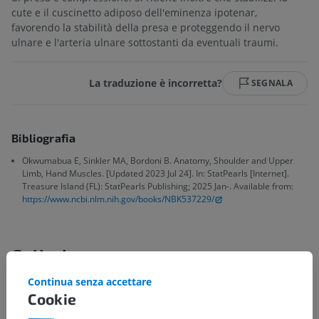
cute e il cuscinetto adiposo dell'eminenza ipotenar,
favorendo la stabilità della presa e proteggendo il nervo
ulnare e l'arteria ulnare sottostanti da eventuali traumi.
La traduzione è incorretta?
SEGNALA
Bibliografia
Okwumabua E, Sinkler MA, Bordoni B. Anatomy, Shoulder and Upper
Limb, Hand Muscles. [Updated 2023 Jul 24]. In: StatPearls [Internet].
Treasure Island (FL): StatPearls Publishing; 2025 Jan-. Available from:
https://www.ncbi.nlm.nih.gov/books/NBK537229/
Galleria
Continua senza accettare
Cookie