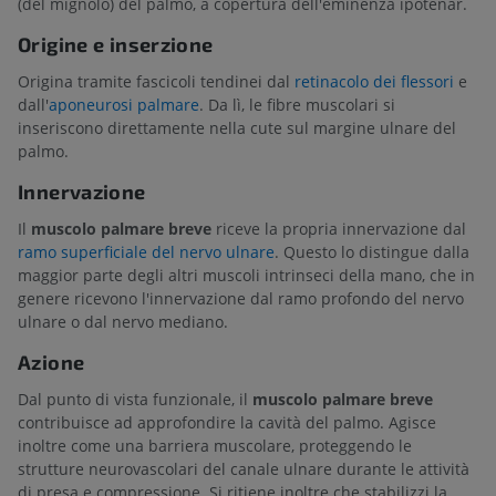
(del mignolo) del palmo, a copertura dell'eminenza ipotenar.
Origine e inserzione
Origina tramite fascicoli tendinei dal
retinacolo dei flessori
e
dall'
aponeurosi palmare
. Da lì, le fibre muscolari si
inseriscono direttamente nella cute sul margine ulnare del
palmo.
Innervazione
Il
muscolo palmare breve
riceve la propria innervazione dal
ramo superficiale del nervo ulnare
. Questo lo distingue dalla
maggior parte degli altri muscoli intrinseci della mano, che in
genere ricevono l'innervazione dal ramo profondo del nervo
ulnare o dal nervo mediano.
Azione
Dal punto di vista funzionale, il
muscolo palmare breve
contribuisce ad approfondire la cavità del palmo. Agisce
inoltre come una barriera muscolare, proteggendo le
strutture neurovascolari del canale ulnare durante le attività
di presa e compressione. Si ritiene inoltre che stabilizzi la