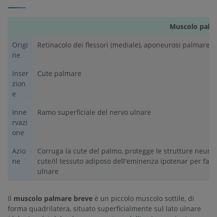
Muscolo palm
Origi
Retinacolo dei flessori (mediale), aponeurosi palmare
ne
Inser
Cute palmare
zion
e
Inne
Ramo superficiale del nervo ulnare
rvazi
one
Azio
Corruga la cute del palmo, protegge le strutture neurov
ne
cute/il tessuto adiposo dell'eminenza ipotenar per favor
ulnare
Il
muscolo palmare breve
è un piccolo muscolo sottile, di
forma quadrilatera, situato superficialmente sul lato ulnare