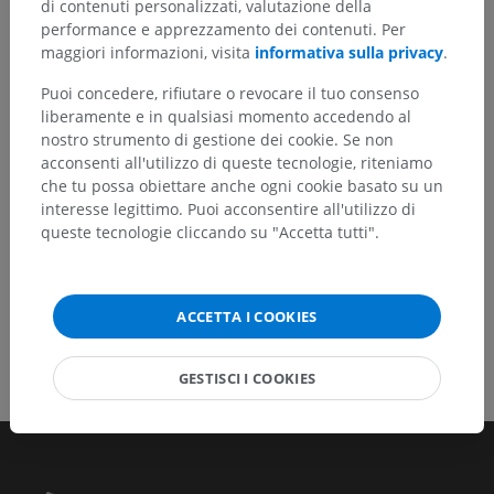
di contenuti personalizzati, valutazione della
Non esitare a suggerire una correzione, traduzione o
performance e apprezzamento dei contenuti. Per
un miglioramento dei contenuti.
maggiori informazioni, visita
informativa sulla privacy
.
Segnala un problema
Puoi concedere, rifiutare o revocare il tuo consenso
liberamente e in qualsiasi momento accedendo al
nostro strumento di gestione dei cookie. Se non
acconsenti all'utilizzo di queste tecnologie, riteniamo
SCARICA L'APP
che tu possa obiettare anche ogni cookie basato su un
interesse legittimo. Puoi acconsentire all'utilizzo di
queste tecnologie cliccando su "Accetta tutti".
ACCETTA I COOKIES
GESTISCI I COOKIES