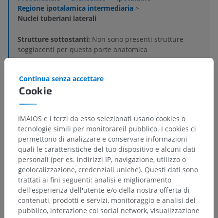
Regione ipotalamica intermediaria
>
Nuclei tuberiani laterali
Strutture sottostanti:
Non sono presenti strutture
soggiacenti per questa parte anatomica
Continua senza accettare
Neuroanatomia umana
Cookie
IMAIOS e i terzi da esso selezionati usano cookies o
Anatomia comparata negli animali
tecnologie simili per monitorareil pubblico. I cookies ci
permettono di analizzare e conservare informazioni
quali le caratteristiche del tuo dispositivo e alcuni dati
personali (per es. indirizzi IP, navigazione, utilizzo o
Traduzioni
geolocalizzazione, credenziali uniche). Questi dati sono
trattati ai fini seguenti: analisi e miglioramento
dell'esperienza dell'utente e/o della nostra offerta di
contenuti, prodotti e servizi, monitoraggio e analisi del
Hai notato un errore?
pubblico, interazione coi social network, visualizzazione