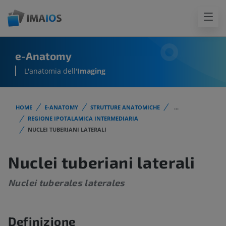
e-Anatomy
L'anatomia dell'
Imaging
HOME
E-ANATOMY
STRUTTURE ANATOMICHE
...
REGIONE IPOTALAMICA INTERMEDIARIA
NUCLEI TUBERIANI LATERALI
Nuclei tuberiani laterali
Nuclei tuberales laterales
Definizione