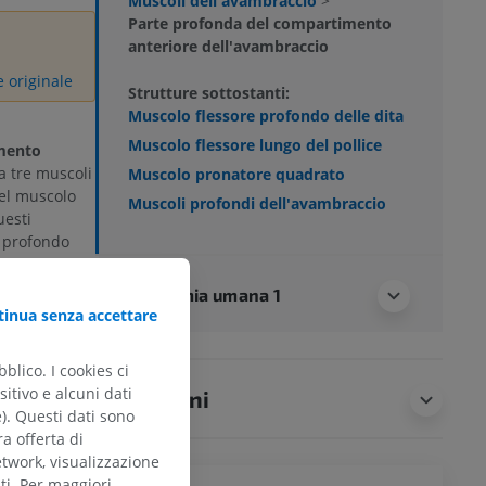
Muscoli dell'avambraccio
>
Parte profonda del compartimento
anteriore dell'avambraccio
e originale
Strutture sottostanti:
Muscolo flessore profondo delle dita
Muscolo flessore lungo del pollice
imento
a tre muscoli
Muscolo pronatore quadrato
del muscolo
Muscoli profondi dell'avambraccio
uesti
 profondo
go del pollice
Anatomia umana 1
inua senza accettare
lle dita
i delle
blico. I cookies ci
ell'ulna e
itivo e alcuni dati
acente. I
Traduzioni
e). Questi dati sono
 il canale del
ra offerta di
 distali delle
etwork, visualizzazione
endo una
ti. Per maggiori