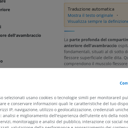
are
Traduzione automatica
riore
Mostra il testo originale
Visualizza sempre la definizion
i
ore dell'avambraccio
La
parte profonda del compart
anteriore dell'avambraccio
ospit
fondamentali, situati al di sotto 
flessore superficiale delle dita. Q
io
comprendono il muscolo flessore
delle dita, il muscolo flessore lun
eriore dell'avambraccio
e il muscolo pronatore quadrato.
 compartimento anteriore dell'avambraccio
Cont
Il
muscolo flessore profondo de
origina dai tre quarti prossimal
so selezionati usano cookies o tecnologie simili per monitorareil pub
superfici anteriore e mediale d
re e conservare informazioni quali le caratteristiche del tuo dispos
superiore
dalla membrana interossea adi
rizzi IP, navigazione, utilizzo o geolocalizzazione, credenziali unich
suoi tendini passano attraverso
riore
ti: analisi e miglioramento dell'esperienza dell'utente e/o della nost
carpo per inserirsi sulle falangi
servizi, monitoraggio e analisi del pubblico, interazione coi social n
quattro dita mediali, consent
izzati, valutazione della performance e apprezzamento dei contenu