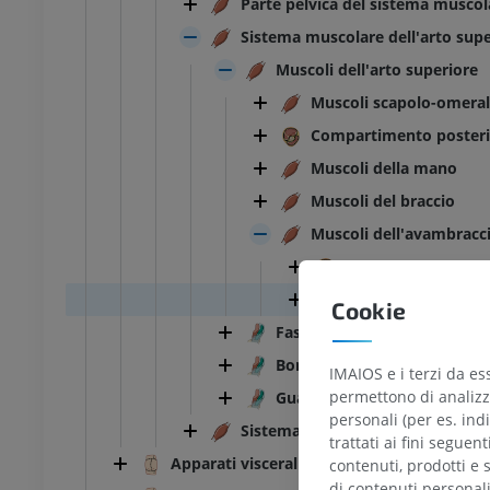
Parte pelvica del sistema muscol
Sistema muscolare dell'arto supe
Muscoli dell'arto superiore
Muscoli scapolo-omeral
Compartimento posteri
Muscoli della mano
Muscoli del braccio
Muscoli dell'avambracc
Compartimento ant
Parte profonda del
Cookie
Fasce dell'arto superiore
Borse dell'arto superiore
IMAIOS e i terzi da es
permettono di analizza
Guainee tendinee dell'arto 
personali (per es. indi
Sistema muscolare dell'arto infe
trattati ai fini seguen
Apparati viscerali
contenuti, prodotti e 
di contenuti personal