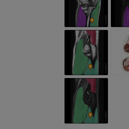
Arterie ed oss
TC
GRATUITO
Angiografia del
inferiore (DSA)
Angiografia
GRATUITO