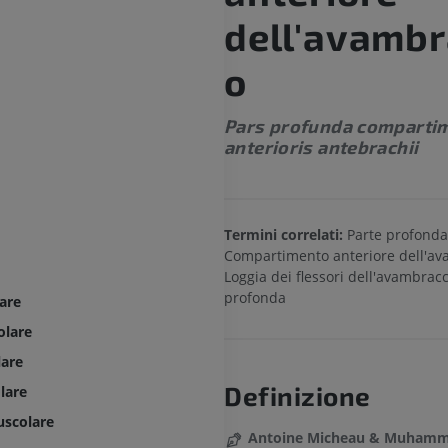
dell'avambr
o
Pars profunda comparti
anterioris antebrachii
Termini correlati:
Parte profonda
Compartimento anteriore dell'av
Loggia dei flessori dell'avambracc
profonda
are
olare
lare
Definizione
lare
uscolare
Antoine Micheau & Muhamma