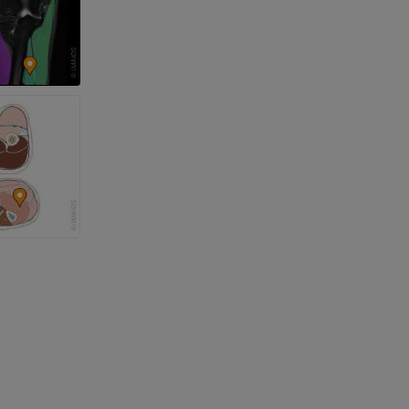
a della gamba
l’arto