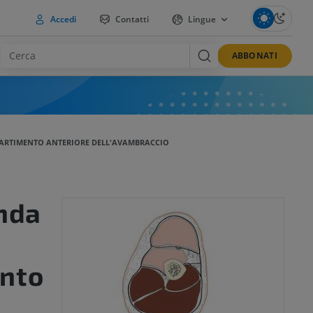
Accedi
Contatti
Lingue
ABBONATI
ARTIMENTO ANTERIORE DELL'AVAMBRACCIO
nda
nto