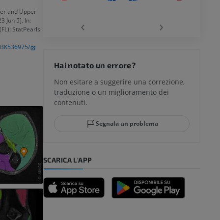
chio
der and Upper
‹
›
 Jun 5]. In:
(FL): StatPearls
/NBK536975/
del ginocchio
Hai notato un errore?
Non esitare a suggerire una correzione,
traduzione o un miglioramento dei
glia e del
contenuti.
Segnala un problema
mpiede
SCARICA L'APP
nferiore