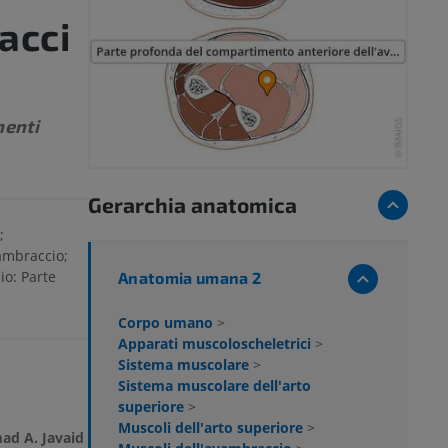
acci
menti
Gerarchia anatomica
;
ambraccio;
io: Parte
Anatomia umana 2
Corpo umano
>
Apparati muscoloscheletrici
>
Sistema muscolare
>
Sistema muscolare dell'arto
superiore
>
Muscoli dell'arto superiore
>
d A. Javaid