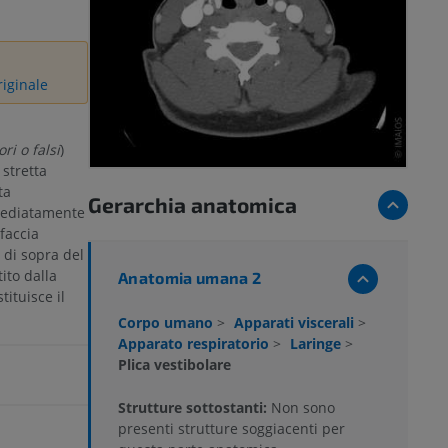
riginale
ri o falsi
)
stretta
ta
Gerarchia anatomica
mmediatamente
 faccia
 di sopra del
ito dalla
Anatomia umana 2
ituisce il
Corpo umano
>
Apparati viscerali
>
Apparato respiratorio
>
Laringe
>
Plica vestibolare
Strutture sottostanti:
Non sono
presenti strutture soggiacenti per