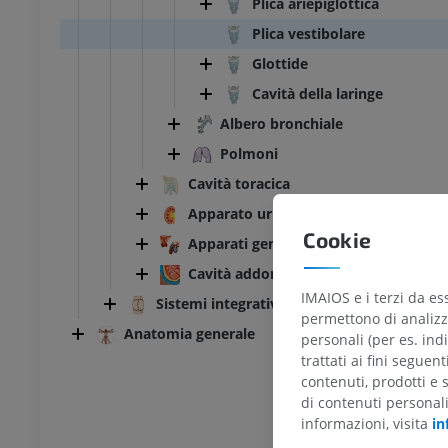
Plica ariepiglottica
Plica vestibolare
Glottide
Cavità della laringe
Albero bronchiale
Polmoni
Cavità toracica
Apparato urinario
Cookie
Apparati genitali
Cavità addominopelvica
IMAIOS e i terzi da es
Sistemi integrativi
permettono di analizza
Anatomia generale
personali (per es. indi
trattati ai fini seguen
TARSO-PIEDE
contenuti, prodotti e 
di contenuti personal
l ginocchio
RMN dell’astragalo
informazioni, visita
in
RM