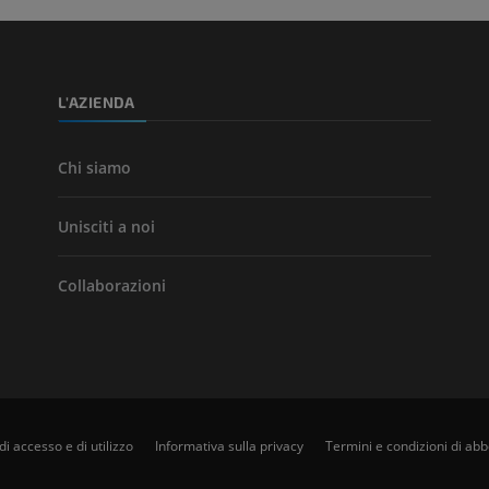
GRATUITO
Angiografia del
inferiore (DSA)
L'AZIENDA
Angiografia
GRATUITO
Chi siamo
Unisciti a noi
Collaborazioni
di accesso e di utilizzo
Informativa sulla privacy
Termini e condizioni di a