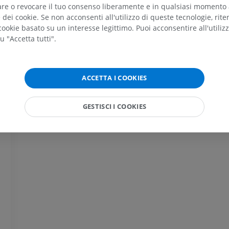
tare o revocare il tuo consenso liberamente e in qualsiasi momento
PREMIUM
PREMIUM
dei cookie. Se non acconsenti all'utilizzo di queste tecnologie, ri
ookie basato su un interesse legittimo. Puoi acconsentire all'utiliz
RMN della spalla
Radiografia del
u "Accetta tutti".
RM
inferiore
Radiografie
PREMIUM
GRATUITO
ACCETTA I COOKIES
RMN del polso
RM
RMN dell’arto 
RM
PREMIUM
GESTISCI I COOKIES
PREMIUM
RMN del gomito
RM
RMN dell'anca
RM
PREMIUM
PREMIUM
RMN della mano
RM
RMN del ginoc
RM
PREMIUM
PREMIUM
Radiografia dell’arto