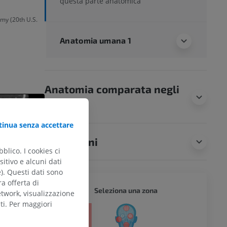
questa parte anatomica
omy (20th U.S.
Anatomia umana 1
Anatomia comparata negli
animali
inua senza accettare
Traduzioni
blico. I cookies ci
itivo e alcuni dati
e). Questi dati sono
ra offerta di
CORPO 
Seleziona una zona
etwork, visualizzazione
ti. Per maggiori