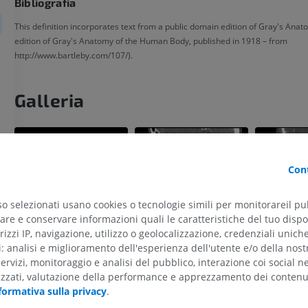
Bibliografia
This definition incorporates text from a public domain edition of Gray's Anat
edition of Gray's Anatomy of the Human Body, published in 1918 – from
http://www.bartleby.com/107/).
Galleria
Cont
so selezionati usano cookies o tecnologie simili per monitorareil pub
re e conservare informazioni quali le caratteristiche del tuo dispos
rizzi IP, navigazione, utilizzo o geolocalizzazione, credenziali unich
ti: analisi e miglioramento dell'esperienza dell'utente e/o della nost
ARTO SUPERIORE
ARTO INFERIORE
servizi, monitoraggio e analisi del pubblico, interazione coi social n
izzati, valutazione della performance e apprezzamento dei contenu
RMN dell'arto superiore
Arto inferiore
formativa sulla privacy
.
RM
Illustrazioni