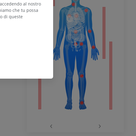
 accedendo al nostro
teniamo che tu possa
zo di queste
l’arto
inferiore
chio
‹
›