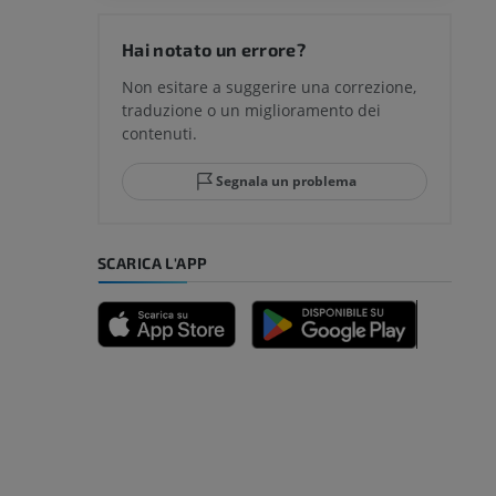
del ginocchio
Hai notato un errore?
Non esitare a suggerire una correzione,
traduzione o un miglioramento dei
glia e del
contenuti.
Segnala un problema
mpiede
SCARICA L'APP
nferiore
a della gamba