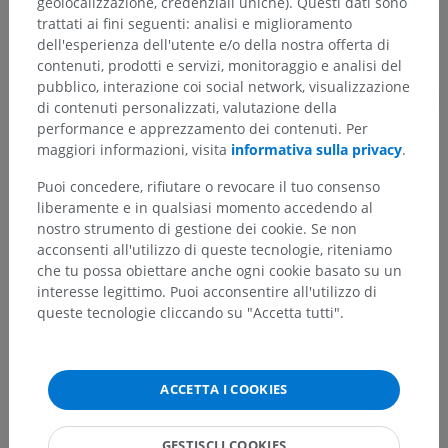
geolocalizzazione, credenziali uniche). Questi dati sono
Neuroanatomia umana
trattati ai fini seguenti: analisi e miglioramento
dell'esperienza dell'utente e/o della nostra offerta di
contenuti, prodotti e servizi, monitoraggio e analisi del
pubblico, interazione coi social network, visualizzazione
Traduzioni
di contenuti personalizzati, valutazione della
performance e apprezzamento dei contenuti. Per
maggiori informazioni, visita
informativa sulla privacy
.
Hai notato un errore?
Puoi concedere, rifiutare o revocare il tuo consenso
liberamente e in qualsiasi momento accedendo al
Non esitare a suggerire una correzione, traduzione o
nostro strumento di gestione dei cookie. Se non
un miglioramento dei contenuti.
acconsenti all'utilizzo di queste tecnologie, riteniamo
che tu possa obiettare anche ogni cookie basato su un
Segnala un problema
interesse legittimo. Puoi acconsentire all'utilizzo di
queste tecnologie cliccando su "Accetta tutti".
SCARICA L'APP
ACCETTA I COOKIES
GESTISCI I COOKIES