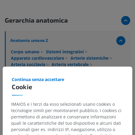
Gerarchia anatomica
Anatomia umana 2
Corpo umano
>
Sistemi integrativi
>
Apparato cardiovascolare
>
Arterie sistemiche
>
Arteria succlavia
>
Arteria vertebrale
>
Arteria basilare
>
Rami mesencefalici dell'arteria basilare
Continua senza accettare
Cookie
Strutture sottostanti:
Non sono presenti strutture
soggiacenti per questa parte anatomica
IMAIOS e i terzi da esso selezionati usano cookies o
tecnologie simili per monitorareil pubblico. I cookies ci
permettono di analizzare e conservare informazioni
Anatomia umana 1
quali le caratteristiche del tuo dispositivo e alcuni dati
personali (per es. indirizzi IP, navigazione, utilizzo o