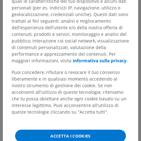
quali le caratteristiche del tuo dispositivo e alcuni dati
Ombelico; Regione ombelicale
personali (per es. indirizzi IP, navigazione, utilizzo o
Inguine; regione inguinale
geolocalizzazione, credenziali uniche). Questi dati sono
trattati ai fini seguenti: analisi e miglioramento
Ipogastrio
dell'esperienza dell'utente e/o della nostra offerta di
contenuti, prodotti e servizi, monitoraggio e analisi del
pubblico, interazione coi social network, visualizzazione
di contenuti personalizzati, valutazione della
performance e apprezzamento dei contenuti. Per
Traduzioni
maggiori informazioni, visita
informativa sulla privacy
.
Puoi concedere, rifiutare o revocare il tuo consenso
liberamente e in qualsiasi momento accedendo al
nostro strumento di gestione dei cookie. Se non
Hai notato un errore?
acconsenti all'utilizzo di queste tecnologie, riteniamo
Non esitare a suggerire una correzione, traduzione o
che tu possa obiettare anche ogni cookie basato su un
un miglioramento dei contenuti.
interesse legittimo. Puoi acconsentire all'utilizzo di
queste tecnologie cliccando su "Accetta tutti".
Segnala un problema
ACCETTA I COOKIES
SCARICA L'APP