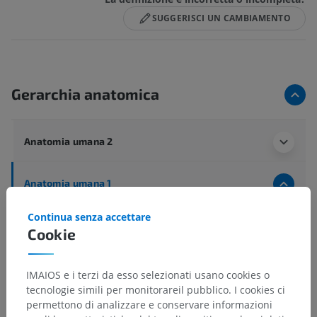
SUGGERISCI UN CAMBIAMENTO
Gerarchia anatomica
Anatomia umana 2
Anatomia umana 1
Anatomia generale
>
Piani, line e regioni
>
Continua senza accettare
Regioni del corpo umano
>
Regioni addominali
Cookie
Strutture sottostanti:
Ipocondrio
IMAIOS e i terzi da esso selezionati usano cookies o
Epigastrio
tecnologie simili per monitorareil pubblico. I cookies ci
permettono di analizzare e conservare informazioni
Regione laterale