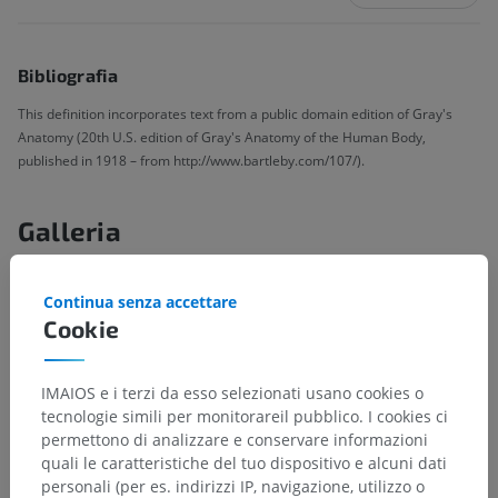
Bibliografia
This definition incorporates text from a public domain edition of Gray's
Anatomy (20th U.S. edition of Gray's Anatomy of the Human Body,
published in 1918 – from http://www.bartleby.com/107/).
Galleria
Continua senza accettare
Cookie
IMAIOS e i terzi da esso selezionati usano cookies o
tecnologie simili per monitorareil pubblico. I cookies ci
permettono di analizzare e conservare informazioni
quali le caratteristiche del tuo dispositivo e alcuni dati
personali (per es. indirizzi IP, navigazione, utilizzo o