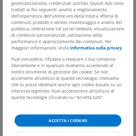
geolocalizzazione, credenziali uniche). Questi dati sono
trattati ai fini seguenti: analisi e miglioramento
dell'esperienza dell'utente e/o della nostra offerta di
contenuti, prodotti e servizi, monitoraggio e analisi del
pubblico, interazione coi social network, visualizzazione
di contenuti personalizzati, valutazione della
performance e apprezzamento dei contenuti. Per
maggiori informazioni, visita
informativa sulla privacy
.
Puoi concedere, rifiutare o revocare il tuo consenso
liberamente e in qualsiasi momento accedendo al
nostro strumento di gestione dei cookie. Se non
acconsenti all'utilizzo di queste tecnologie, riteniamo
Gerarchia anatomica
che tu possa obiettare anche ogni cookie basato su un
interesse legittimo. Puoi acconsentire all'utilizzo di
queste tecnologie cliccando su "Accetta tutti".
Anatomia umana 1
Anatomia sistemica
>
Apparato respiratorio
>
Polmoni
>
Solco esofageo
ACCETTA I COOKIES
Strutture sottostanti:
Non sono presenti strutture