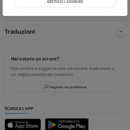
GESTISCI I COOKIES
soggiacenti per questa parte anatomica
Traduzioni
Hai notato un errore?
Non esitare a suggerire una correzione, traduzione o
un miglioramento dei contenuti.
Segnala un problema
SCARICA L'APP