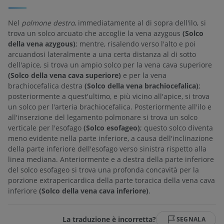
Nel
polmone destro
, immediatamente al di sopra dell'ilo, si
trova un solco arcuato che accoglie la vena azygous
(Solco
della vena azygous)
; mentre, risalendo verso l'alto e poi
arcuandosi lateralmente a una certa distanza al di sotto
dell'apice, si trova un ampio solco per la vena cava superiore
(Solco della vena cava superiore)
e per la vena
brachiocefalica destra
(Solco della vena brachiocefalica)
;
posteriormente a quest'ultimo, e più vicino all'apice, si trova
un solco per l'arteria brachiocefalica. Posteriormente all'ilo e
all'inserzione del legamento polmonare si trova un solco
verticale per l'esofago
(Solco esofageo)
; questo solco diventa
meno evidente nella parte inferiore, a causa dell'inclinazione
della parte inferiore dell'esofago verso sinistra rispetto alla
linea mediana. Anteriormente e a destra della parte inferiore
del solco esofageo si trova una profonda concavità per la
porzione extrapericardica della parte toracica della vena cava
inferiore
(Solco della vena cava inferiore)
.
La traduzione è incorretta?
SEGNALA