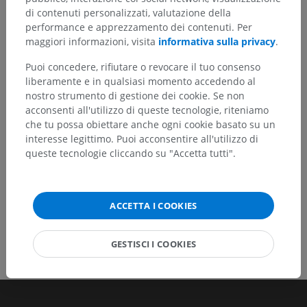
Hai notato un errore?
di contenuti personalizzati, valutazione della
performance e apprezzamento dei contenuti. Per
Non esitare a suggerire una correzione, traduzione o
maggiori informazioni, visita
informativa sulla privacy
.
un miglioramento dei contenuti.
Puoi concedere, rifiutare o revocare il tuo consenso
Segnala un problema
liberamente e in qualsiasi momento accedendo al
nostro strumento di gestione dei cookie. Se non
acconsenti all'utilizzo di queste tecnologie, riteniamo
SCARICA L'APP
che tu possa obiettare anche ogni cookie basato su un
interesse legittimo. Puoi acconsentire all'utilizzo di
queste tecnologie cliccando su "Accetta tutti".
ACCETTA I COOKIES
GESTISCI I COOKIES