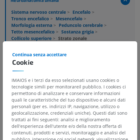
Neuroanatomia umana
Sistema nervoso centrale
>
Encefalo
>
Tronco encefalico
>
Mesencefalo
>
Morfologia esterna
>
Peduncolo cerebrale
>
Tetto mesencefalico
>
Sostanza grigia
>
Collicolo superiore
>
Strato zonale
Strutture sottostanti:
Non sono presenti strutture
Continua senza accettare
soggiacenti per questa parte anatomica
Cookie
IMAIOS e i terzi da esso selezionati usano cookies o
tecnologie simili per monitorareil pubblico. I cookies ci
Anatomia comparata negli animali
permettono di analizzare e conservare informazioni
quali le caratteristiche del tuo dispositivo e alcuni dati
personali (per es. indirizzi IP, navigazione, utilizzo o
Traduzioni
geolocalizzazione, credenziali uniche). Questi dati sono
trattati ai fini seguenti: analisi e miglioramento
dell'esperienza dell'utente e/o della nostra offerta di
contenuti, prodotti e servizi, monitoraggio e analisi del
pubblico, interazione coi social network, visualizzazione