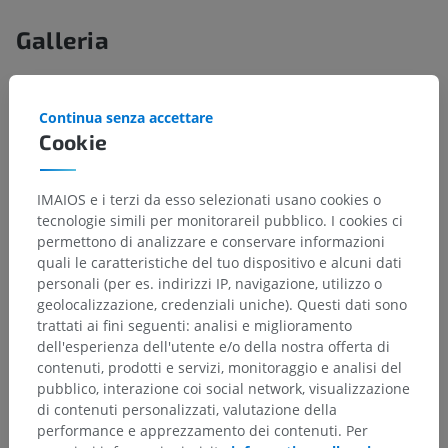
Galleria
Continua senza accettare
Cookie
IMAIOS e i terzi da esso selezionati usano cookies o
tecnologie simili per monitorareil pubblico. I cookies ci
permettono di analizzare e conservare informazioni
quali le caratteristiche del tuo dispositivo e alcuni dati
personali (per es. indirizzi IP, navigazione, utilizzo o
geolocalizzazione, credenziali uniche). Questi dati sono
trattati ai fini seguenti: analisi e miglioramento
Gerarchia anatomica
dell'esperienza dell'utente e/o della nostra offerta di
contenuti, prodotti e servizi, monitoraggio e analisi del
pubblico, interazione coi social network, visualizzazione
Anatomia umana 1
di contenuti personalizzati, valutazione della
performance e apprezzamento dei contenuti. Per
Anatomia sistemica
>
Apparato cardiovascolare
>