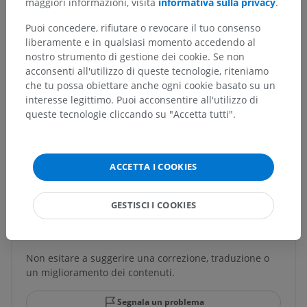
maggiori informazioni, visita
informativa sulla privacy
.
Cuore
>
Tendine dell'infundibolo
Puoi concedere, rifiutare o revocare il tuo consenso
Strutture sottostanti:
Non sono presenti strutture
liberamente e in qualsiasi momento accedendo al
soggiacenti per questa parte anatomica
nostro strumento di gestione dei cookie. Se non
acconsenti all'utilizzo di queste tecnologie, riteniamo
che tu possa obiettare anche ogni cookie basato su un
interesse legittimo. Puoi acconsentire all'utilizzo di
queste tecnologie cliccando su "Accetta tutti".
Anatomia comparata negli animali
ACCETTA I COOKIES
Traduzioni
GESTISCI I COOKIES
Hai notato un errore?
Non esitare a suggerire una correzione, traduzione o
un miglioramento dei contenuti.
Segnala un problema