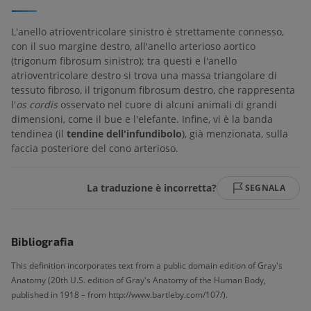
L'anello atrioventricolare sinistro è strettamente connesso,
con il suo margine destro, all'anello arterioso aortico
(trigonum fibrosum sinistro); tra questi e l'anello
atrioventricolare destro si trova una massa triangolare di
tessuto fibroso, il trigonum fibrosum destro, che rappresenta
l'
os cordis
osservato nel cuore di alcuni animali di grandi
dimensioni, come il bue e l'elefante. Infine, vi è la banda
tendinea (il
tendine dell'infundibolo
), già menzionata, sulla
faccia posteriore del cono arterioso.
La traduzione è incorretta?
SEGNALA
Bibliografia
This definition incorporates text from a public domain edition of Gray's
Anatomy (20th U.S. edition of Gray's Anatomy of the Human Body,
published in 1918 – from http://www.bartleby.com/107/).