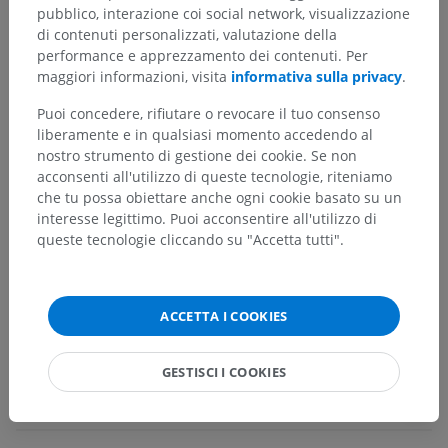
Gerarchia anatomica
pubblico, interazione coi social network, visualizzazione
di contenuti personalizzati, valutazione della
performance e apprezzamento dei contenuti. Per
Anatomia umana 2
maggiori informazioni, visita
informativa sulla privacy
.
Corpo umano
>
Apparati viscerali
>
Puoi concedere, rifiutare o revocare il tuo consenso
Apparati genitali
>
Apparato genitale femminile
>
liberamente e in qualsiasi momento accedendo al
Organi genitali femminili interni
>
Tuba uterina
>
nostro strumento di gestione dei cookie. Se non
Tunica muscolare della tuba uterina
acconsenti all'utilizzo di queste tecnologie, riteniamo
che tu possa obiettare anche ogni cookie basato su un
Strutture sottostanti:
Non sono presenti strutture
interesse legittimo. Puoi acconsentire all'utilizzo di
soggiacenti per questa parte anatomica
queste tecnologie cliccando su "Accetta tutti".
Anatomia umana 1
ACCETTA I COOKIES
GESTISCI I COOKIES
Traduzioni