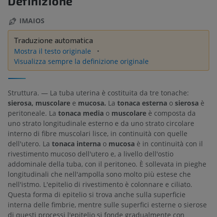
Definizione
IMAIOS
Traduzione automatica
Mostra il testo originale
Visualizza sempre la definizione originale
Struttura. — La tuba uterina è costituita da tre tonache:
sierosa, muscolare
e
mucosa.
La
tonaca esterna
o
sierosa
è
peritoneale. La
tonaca media
o
muscolare
è composta da
uno strato longitudinale esterno e da uno strato circolare
interno di fibre muscolari lisce, in continuità con quelle
dell'utero. La
tonaca interna
o
mucosa
è in continuità con il
rivestimento mucoso dell'utero e, a livello dell'ostio
addominale della tuba, con il peritoneo. È sollevata in pieghe
longitudinali che nell'ampolla sono molto più estese che
nell'istmo. L'epitelio di rivestimento è colonnare e ciliato.
Questa forma di epitelio si trova anche sulla superficie
interna delle fimbrie, mentre sulle superfici esterne o sierose
di questi processi l'epitelio si fonde gradualmente con