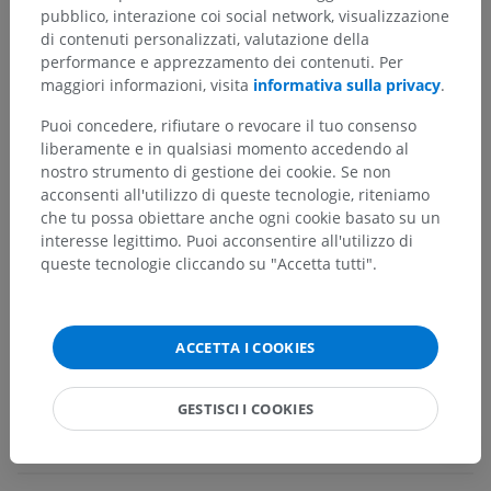
Gerarchia anatomica
pubblico, interazione coi social network, visualizzazione
di contenuti personalizzati, valutazione della
performance e apprezzamento dei contenuti. Per
Anatomia umana 2
maggiori informazioni, visita
informativa sulla privacy
.
Corpo umano
>
Apparati viscerali
>
Puoi concedere, rifiutare o revocare il tuo consenso
Apparati genitali
>
Apparato genitale femminile
>
liberamente e in qualsiasi momento accedendo al
Organi genitali femminili interni
>
Tuba uterina
>
nostro strumento di gestione dei cookie. Se non
Tunica sottosierosa
acconsenti all'utilizzo di queste tecnologie, riteniamo
che tu possa obiettare anche ogni cookie basato su un
Strutture sottostanti:
Non sono presenti strutture
interesse legittimo. Puoi acconsentire all'utilizzo di
soggiacenti per questa parte anatomica
queste tecnologie cliccando su "Accetta tutti".
Anatomia umana 1
ACCETTA I COOKIES
GESTISCI I COOKIES
Traduzioni