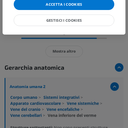
ACCETTA I COOKIES
GESTISCI I COOKIES
15 immagini su 17
Mostra altro
Gerarchia anatomica
Anatomia umana 2
Corpo umano
>
Sistemi integrativi
>
Apparato cardiovascolare
>
Vene sistemiche
>
Vene del cranio
>
Vene encefaliche
>
Vene cerebellari
>
Vena inferiore del verme
Strutture sottostanti:
Non sono presenti strutture