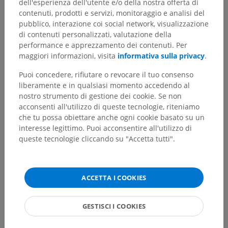
dell'esperienza dell'utente e/o della nostra offerta di
contenuti, prodotti e servizi, monitoraggio e analisi del
pubblico, interazione coi social network, visualizzazione
Gerarchia anatomica
di contenuti personalizzati, valutazione della
performance e apprezzamento dei contenuti. Per
maggiori informazioni, visita
informativa sulla privacy
.
Anatomia umana 1
Puoi concedere, rifiutare o revocare il tuo consenso
liberamente e in qualsiasi momento accedendo al
Anatomia sistemica
>
Apparato cardiovascolare
>
nostro strumento di gestione dei cookie. Se non
Vene
>
Vena cava superiore
>
Vena brachiocefalica
>
acconsenti all'utilizzo di queste tecnologie, riteniamo
Vene cerebrali
>
Vene del tronco cerebrale
>
che tu possa obiettare anche ogni cookie basato su un
Vene del midollo allungato
>
Vene midollari dorsali
interesse legittimo. Puoi acconsentire all'utilizzo di
queste tecnologie cliccando su "Accetta tutti".
Strutture sottostanti:
Non sono presenti strutture
soggiacenti per questa parte anatomica
ACCETTA I COOKIES
Neuroanatomia umana
GESTISCI I COOKIES