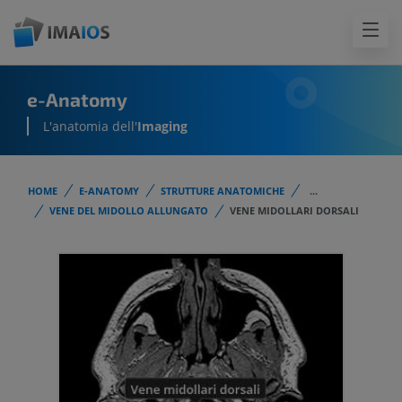
e-Anatomy
L'anatomia dell'
Imaging
HOME
E-ANATOMY
STRUTTURE ANATOMICHE
...
VENE DEL MIDOLLO ALLUNGATO
VENE MIDOLLARI DORSALI