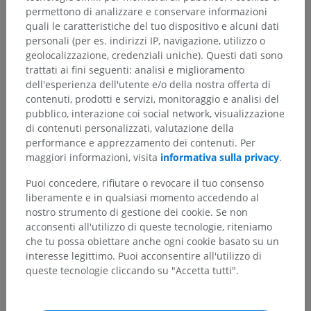
The selective excitation technique can also be used to
permettono di analizzare e conservare informazioni
suppress the water signal, with for example, a
quali le caratteristiche del tuo dispositivo e alcuni dati
combination of pulses 1:-1 (+45° then -45°) that only flips
personali (per es. indirizzi IP, navigazione, utilizzo o
fat magnetization in the transverse plane.
geolocalizzazione, credenziali uniche). Questi dati sono
trattati ai fini seguenti: analisi e miglioramento
dell'esperienza dell'utente e/o della nostra offerta di
contenuti, prodotti e servizi, monitoraggio e analisi del
PRECEDENTE
SUCCESSIVO
pubblico, interazione coi social network, visualizzazione
di contenuti personalizzati, valutazione della
performance e apprezzamento dei contenuti. Per
maggiori informazioni, visita
informativa sulla privacy
.
SOMMARIO DEL CAPITOLO
Puoi concedere, rifiutare o revocare il tuo consenso
liberamente e in qualsiasi momento accedendo al
Improving MRI contrast: Imaging water and fat
(5)
nostro strumento di gestione dei cookie. Se non
acconsenti all'utilizzo di queste tecnologie, riteniamo
Imaging water and fat
che tu possa obiettare anche ogni cookie basato su un
Fat signal suppression by short TI inversion-recovery
interesse legittimo. Puoi acconsentire all'utilizzo di
(STIR)
queste tecnologie cliccando su "Accetta tutti".
MRI Fat Saturation (Fat Sat, CHESS, SPIR, SPECIAL)