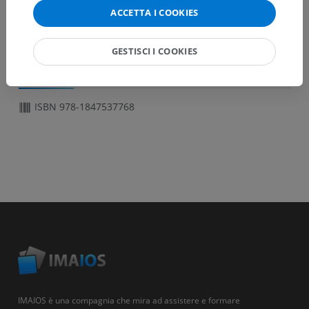
Selective excitation
ACCETTA I COOKIES
Silicon imaging
GESTISCI I COOKIES
INFORMAZIONI
ISBN 978-1847537768
IMAIOS è una compagnia che mira ad assistere e formare