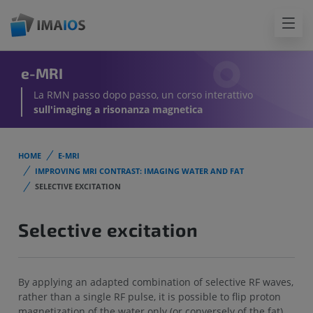
e-MRI
La RMN passo dopo passo, un corso interattivo
sull'imaging a risonanza magnetica
HOME
E-MRI
IMPROVING MRI CONTRAST: IMAGING WATER AND FAT
SELECTIVE EXCITATION
Selective excitation
By applying an adapted combination of selective RF waves,
rather than a single RF pulse, it is possible to flip proton
magnetization of the water only (or conversely of the fat).