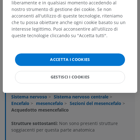
liberamente e in qualsiasi momento accedendo al
nostro strumento di gestione dei cookie. Se non
acconsenti all'utilizzo di queste tecnologie, riteniamo
che tu possa obiettare anche ogni cookie basato su un
interesse legittimo. Puoi acconsentire all'utilizzo di
queste tecnologie cliccando su "Accetta tutti".
ACCETTA I COOKIES
Gerarchia anatomica
GESTISCI I COOKIES
Anatomia veterinaria
Sistema nervoso
>
Sistema nervoso centrale
>
Encefalo
>
mesencefalo
>
Sezioni del mesencefalo
>
Acquedotto mesencefalico
Strutture sottostanti:
Non sono presenti strutture
soggiacenti per questa parte anatomica