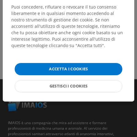
Puoi concedere, rifiutare o revocare il tuo consenso
SCARICA L'APP
liberamente e in qualsiasi momento accedendo al
nostro strumento di gestione dei cookie. Se non
acconsenti all'utilizzo di queste tecnologie, riteniamo
che tu possa obiettare anche ogni cookie basato su un
interesse legittimo. Puoi acconsentire all'utilizzo di
queste tecnologie cliccando su "Accetta tutti".
ACCETTA I COOKIES
GESTISCI I COOKIES
IMAIOS è una compagnia che mira ad assistere e formare
professionisti di medicina umana e animale. Al servizio dei
professionisti sanitari attraverso atlanti di anatomia interattivi,