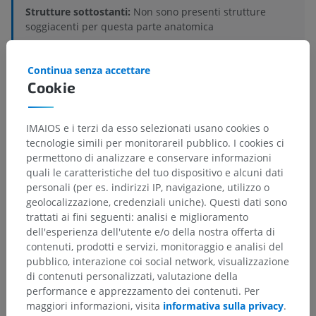
Strutture sottostanti:
Non sono presenti strutture
soggiacenti per questa parte anatomica
Continua senza accettare
Cookie
Anatomia comparata umana
IMAIOS e i terzi da esso selezionati usano cookies o
tecnologie simili per monitorareil pubblico. I cookies ci
Traduzioni
permettono di analizzare e conservare informazioni
quali le caratteristiche del tuo dispositivo e alcuni dati
personali (per es. indirizzi IP, navigazione, utilizzo o
geolocalizzazione, credenziali uniche). Questi dati sono
Hai notato un errore?
trattati ai fini seguenti: analisi e miglioramento
dell'esperienza dell'utente e/o della nostra offerta di
Non esitare a suggerire una correzione, traduzione o
contenuti, prodotti e servizi, monitoraggio e analisi del
un miglioramento dei contenuti.
pubblico, interazione coi social network, visualizzazione
di contenuti personalizzati, valutazione della
Segnala un problema
performance e apprezzamento dei contenuti. Per
maggiori informazioni, visita
informativa sulla privacy
.