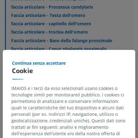
faccia articolare - Processus condylaris
Faccia articolare - Testa dell'omero
faccia articolare - capitello dell'omero
faccia articolare - troclea dell'omero
Faccia articolare - Base della falange prossimale
faccia articolare - Caput phalangis proximalis
Faccia articolare - Base della falange media
Continua senza accettare
Cookie
Mostra altro
IMAIOS e i terzi da esso selezionati usano cookies o
tecnologie simili per monitorareil pubblico. I cookies ci
permettono di analizzare e conservare informazioni
Anatomia comparata umana
quali le caratteristiche del tuo dispositivo e alcuni dati
personali (per es. indirizzi IP, navigazione, utilizzo o
geolocalizzazione, credenziali uniche). Questi dati sono
trattati ai fini seguenti: analisi e miglioramento
Traduzioni
dell'esperienza dell'utente e/o della nostra offerta di