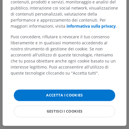
contenuti, prodotti e servizi, monitoraggio e analisi del
pubblico, interazione coi social network, visualizzazione
di contenuti personalizzati, valutazione della
Hai notato un errore?
performance e apprezzamento dei contenuti. Per
maggiori informazioni, visita
informativa sulla privacy
.
Non esitare a suggerire una correzione, traduzione o
un miglioramento dei contenuti.
Puoi concedere, rifiutare o revocare il tuo consenso
liberamente e in qualsiasi momento accedendo al
Segnala un problema
nostro strumento di gestione dei cookie. Se non
acconsenti all'utilizzo di queste tecnologie, riteniamo
che tu possa obiettare anche ogni cookie basato su un
interesse legittimo. Puoi acconsentire all'utilizzo di
SCARICA L'APP
queste tecnologie cliccando su "Accetta tutti".
ACCETTA I COOKIES
GESTISCI I COOKIES