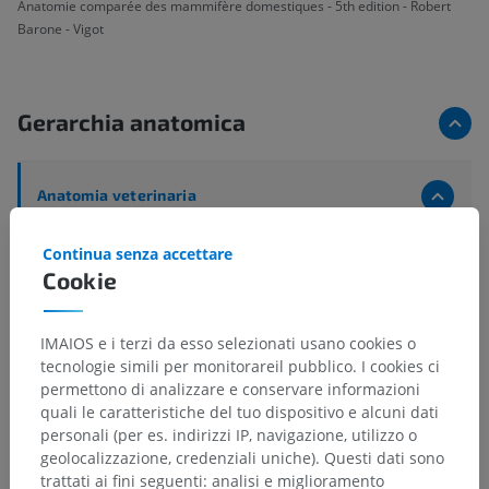
Anatomie comparée des mammifère domestiques - 5th edition - Robert
Barone - Vigot
Gerarchia anatomica
Anatomia veterinaria
Parti del corpo
>
Arto pelvico
>
Piede
>
Continua senza accettare
Dita del piede
>
Dita II-IV
>
Faccia dorsale
Cookie
Strutture sottostanti:
Non sono presenti strutture
soggiacenti per questa parte anatomica
IMAIOS e i terzi da esso selezionati usano cookies o
tecnologie simili per monitorareil pubblico. I cookies ci
permettono di analizzare e conservare informazioni
quali le caratteristiche del tuo dispositivo e alcuni dati
personali (per es. indirizzi IP, navigazione, utilizzo o
Anatomia comparata umana
geolocalizzazione, credenziali uniche). Questi dati sono
trattati ai fini seguenti: analisi e miglioramento