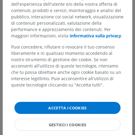
dell'esperienza dell'utente e/o della nostra offerta di
Traduzioni
contenuti, prodotti e servizi, monitoraggio e analisi del
pubblico, interazione coi social network, visualizzazione
di contenuti personalizzati, valutazione della
performance e apprezzamento dei contenuti. Per
maggiori informazioni, visita
informativa sulla privacy
.
Hai notato un errore?
Puoi concedere, rifiutare o revocare il tuo consenso
Non esitare a suggerire una correzione, traduzione o
liberamente e in qualsiasi momento accedendo al
un miglioramento dei contenuti.
nostro strumento di gestione dei cookie. Se non
acconsenti all'utilizzo di queste tecnologie, riteniamo
Segnala un problema
che tu possa obiettare anche ogni cookie basato su un
interesse legittimo. Puoi acconsentire all'utilizzo di
queste tecnologie cliccando su "Accetta tutti".
SCARICA L'APP
ACCETTA I COOKIES
GESTISCI I COOKIES